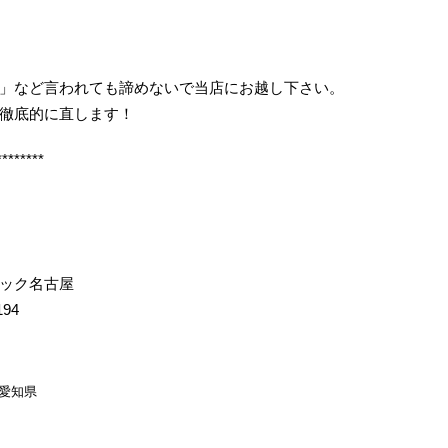
」など言われても諦めないで当店にお越し下さい。
徹底的に直します！
********
イック名古屋
194
愛知県