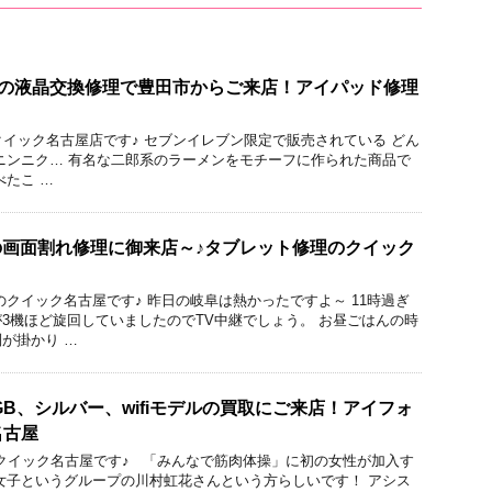
.9(初代)の液晶交換修理で豊田市からご来店！アイパッド修理
のクイック名古屋店です♪ セブンイレブン限定で販売されている どん
ニンニク… 有名な二郎系のラーメンをモチーフに作られた商品で
べたこ …
 6の画面割れ修理に御来店～♪タブレット修理のクイック
のクイック名古屋です♪ 昨日の岐阜は熱かったですよ～ 11時過ぎ
3機ほど旋回していましたのでTV中継でしょう。 お昼ごはんの時
が掛かり …
の16GB、シルバー、wifiモデルの買取にご来店！アイフォ
名古屋
い取りのクイック名古屋です♪ 「みんなで筋肉体操」に初の女性が加入す
女子というグループの川村虹花さんという方らしいです！ アシス