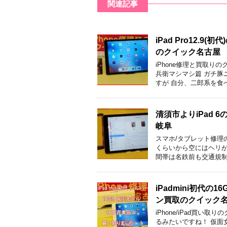
関連記事
iPad Pro12
のクイック名古屋
iPhone修理と買取り
兵衛マシマシ篇 ガチ豚
すが 自分、二郎系を食
清須市よりiPad
岐阜
スマホ/タブレット修理
くらいから空にはヘリが
間帯は名鉄前も交通規制
iPadmini初代
ン買取のクイック
iPhone/iPad買
るみたいですね！ 仮面