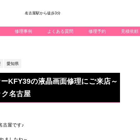
名古屋駅から徒歩3分
修理事例
よくある質問
修理予約
見積依頼
理
愛知県
ーKFY39の液晶画面修理にご来店～
ック名古屋
ック名古屋です♪
れましたね～