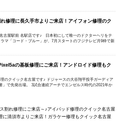
ラス割れ修理に長久手市よりご来店！アイフォン修理のク
ック 名古屋駅前 名駅店です♪ 日本初にして唯一のドクターヘリをテ
ラマ「コード・ブルー」が、7月スタートのフジテレビ月9枠で新
ePixel5aの基板修理にご来店！アンドロイド修理もク
acBook修理のクイック名古屋です♪ ドジャースの大谷翔平投手ガーディア
者」で先発出場。 3試合連続アーチでエンゼルス時代の2021年か
のガラス割れ修理にご来店～♪アイパッド修理のクイック名古屋
修理に清須市よりご来店！ガラケー修理もクイック名古屋