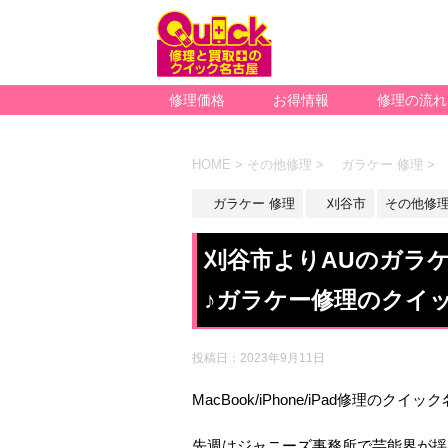
修理価格
お得情報
修理の流れ
HOME
>
その他修理
>
ガラケー 修理
>
ガラケー 修理
刈谷市
その他修
刈谷市よりAUのガラケ
♪ガラケー修理のクイ
投稿日：
2023年9月11日
MacBook/iPhone/iPad修理のクイ
先週はジャニーズ事務所で芸能界が揺