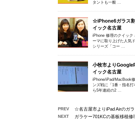
タントも一般 …
☆iPhone6ガ
イック名古屋
iPhone 修理のクイ
ーマに取り上げた人気ド
シリーズ「コー …
小牧市よりGoogl
イック名古屋
iPhone/iPad/M
ンズ戦に「1番・指名打
ら5年連続の2 …
PREV
☆名古屋市よりiPad Air
NEXT
ガラケー701KCの基板移植