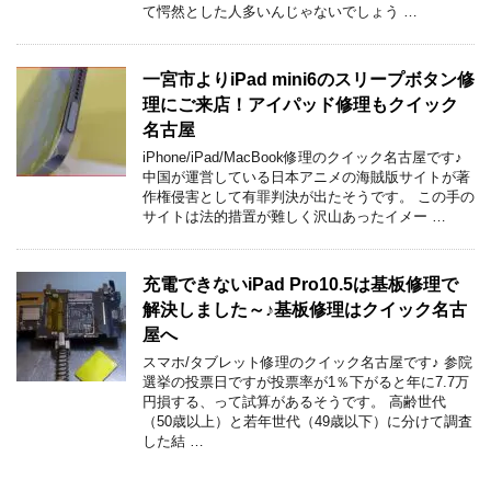
て愕然とした人多いんじゃないでしょう …
一宮市よりiPad mini6のスリープボタン修
理にご来店！アイパッド修理もクイック
名古屋
iPhone/iPad/MacBook修理のクイック名古屋です♪
中国が運営している日本アニメの海賊版サイトが著
作権侵害として有罪判決が出たそうです。 この手の
サイトは法的措置が難しく沢山あったイメー …
充電できないiPad Pro10.5は基板修理で
解決しました～♪基板修理はクイック名古
屋へ
スマホ/タブレット修理のクイック名古屋です♪ 参院
選挙の投票日ですが投票率が1％下がると年に7.7万
円損する、って試算があるそうです。 高齢世代
（50歳以上）と若年世代（49歳以下）に分けて調査
した結 …