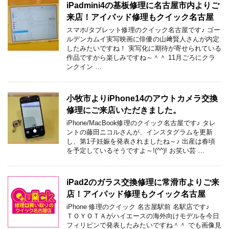
iPadmini4の基板修理に名古屋市内よりご
来店！アイパッド修理もクイック名古屋
スマホ/タブレット修理のクイック名古屋です♪ ゴー
ルデンカムイ実写映画に俳優の山﨑賢人さんが内定
したみたいですね！ 実写化に期待が寄せられている
作品ですから楽しみですね～＾＾ 11月ごろにクラ
ンクイン …
小牧市よりiPhone14のアウトカメラ交換
修理にご来店いただきました。
iPhone/MacBook修理のクイック名古屋です♪ タレ
ントの藤田ニコルさんが、インスタグラムを更新
し、第1子妊娠を発表されましたね～♪ 出産は春頃
を予定しているそうですよ～!(^^)! お笑い芸 …
iPad2のガラス交換修理に常滑市よりご来
店！アイパッド修理もクイック名古屋
iPhone 修理のクイック 名古屋駅前 名駅店です♪
ＴＯＹＯＴＡがハイエースの海外向けモデルを今日
フィリピンで発表したみたいですね＾＾ でも画像見