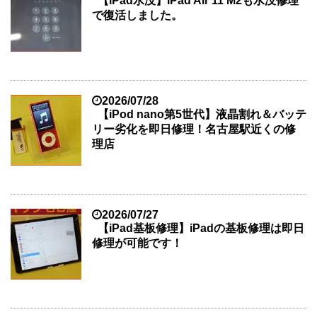
【iPad水没】iPad Air 11 M2も水没修理
で復活しました。
2026/07/28
【iPod nano第5世代】液晶割れ＆バッテ
リー劣化を即日修理！名古屋駅近くの修
理店
2026/07/27
【iPad基板修理】iPadの基板修理は即日
修理が可能です！