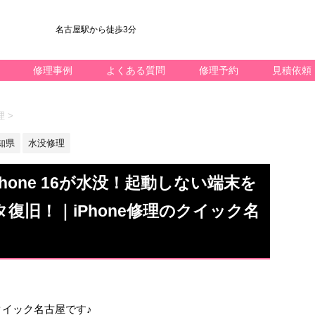
名古屋駅から徒歩3分
修理事例
よくある質問
修理予約
見積依頼
理
>
知県
水没修理
hone 16が水没！起動しない端末を
復旧！｜iPhone修理のクイック名
k修理のクイック名古屋です♪