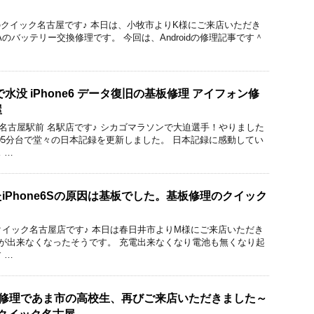
ok修理のクイック名古屋です♪ 本日は、小牧市よりK様にご来店いただき
o5Aのバッテリー交換修理です。 今回は、Androidの修理記事です＾
水没 iPhone6 データ復旧の基板修理 アイフォン修
屋
ック 名古屋駅前 名駅店です♪ シカゴマラソンで大迫選手！やりました
間05分台で堂々の日本記録を更新しました。 日本記録に感動してい
 …
iPhone6Sの原因は基板でした。基板修理のクイック
のクイック名古屋店です♪ 本日は春日井市よりM様にご来店いただき
の充電が出来なくなったそうです。 充電出来なくなり電池も無くなり起
 …
の液晶修理であま市の高校生、再びご来店いただきました～