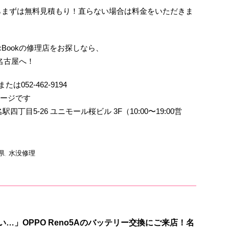
らまずは無料見積もり！直らない場合は料金をいただきま
MacBookの修理店をお探しなら、
名古屋へ！
たは052-462-9194
ージです
丁目5-26 ユニモール桜ビル 3F（10:00〜19:00営
県
,
水没修理
…」OPPO Reno5Aのバッテリー交換にご来店！名