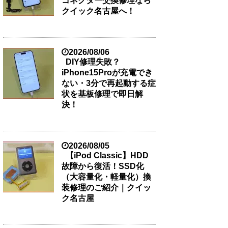
コネクター交換修理なら
クイック名古屋へ！
2026/08/06
DIY修理失敗？
iPhone15Proが充電でき
ない・3分で再起動する症
状を基板修理で即日解
決！
2026/08/05
【iPod Classic】HDD
故障から復活！SSD化
（大容量化・軽量化）換
装修理のご紹介｜クイッ
ク名古屋