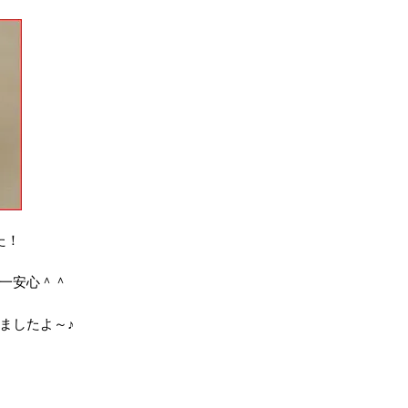
た！
一安心＾＾
ましたよ～♪