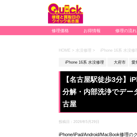
修理価格
お得情報
修理の流れ
HOME
>
水没修理
>
iPhone 16系 水没修
iPhone 16系 水没修理
大府市
愛
【名古屋駅徒歩3分】iP
分解・内部洗浄でデータ
古屋
投稿日：
2026年5月29日
iPhone/iPad/Android/MacBoo