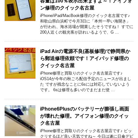
容量は100％表示出来ますよ～！アイフォ
ン修理のクイック名古屋
iPhone/iPad/MacBook修理のクイック名古屋です♪
和歌山県白浜町で今月3日に「本州一早い海開き」
が行われ、海水浴場が開業したそうですね！ すでに
200人近くの観光客が訪れいるようで、G …
iPad Airの電源不良(基板修理)で静岡県か
ら郵送修理依頼です！アイパッド修理の
クイック名古屋
iPhone修理と買取りのクイック名古屋店です♪
iOS14が今年の秋ごろ配信予定のニュースが出まし
た ですが残念なことに6sには対応していないよう
です。 6sは修理も多いのでまだまだ使 …
iPhone6Plusのバッテリーが膨張し画面
が壊れた修理。アイフォン修理のクイッ
ク名古屋
iPhone修理と買取りのクイック名古屋店です♪ ビッ
クリするほど良い天気ですね～ 今日は遂に日傘デビ