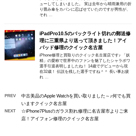
ューしてしまいました。 実は去年から晴雨兼用の折
り畳み傘をカバンに忍ばせていたのですが男性が、
それ …
iPadPro10.5のバックライト切れの郵送修
理に三重県より送って頂きました！アイ
パッド修理のクイック名古屋
iPhone修理と買取りのクイック名古屋店です♪ 「妖
精」の愛称で世界中のファンを魅了したシャラポワ
選手引退表明しましたね！ 14歳でデビューから現
在32歳！ 伝説を残した選手ですね＾＾ 長い事お疲
れ …
PREV
中古美品のApple Watchを買い取りました～♪何でも買
いますクイック名古屋
NEXT
☆iPhone7Plusのガラス割れ修理に名古屋市よりご来
店！アイフォン修理のクイック名古屋