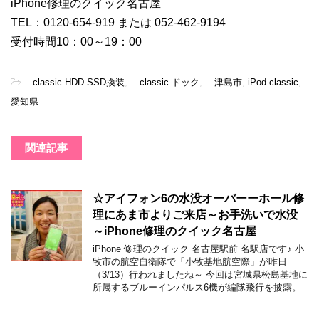
iPhone修理のクイック名古屋
TEL：0120-654-919 または 052-462-9194
受付時間10：00～19：00
-
classic HDD SSD換装
,
classic ドック
,
津島市
,
iPod classic
,
愛知県
関連記事
☆アイフォン6の水没オーバーーホール修
理にあま市よりご来店～お手洗いで水没
～iPhone修理のクイック名古屋
iPhone 修理のクイック 名古屋駅前 名駅店です♪ 小
牧市の航空自衛隊で「小牧基地航空際」が昨日
（3/13）行われましたね～ 今回は宮城県松島基地に
所属するブルーインパルス6機が編隊飛行を披露。
…