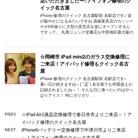
店いただきました〜♪アイフォン修理のク
イック名古屋
iPhone 修理のクイック 名古屋駅前 名駅店です♪ 栄
が賑やかになるみたいですね 高級家具店のカッシー
ナが5年振りに大型の直営店を栄にオープンするん
ですって。 丸善ジュンク堂書店も中部地区最大級の
…
☆岡崎市 iPad mini2のガラス交換修理に
ご来店！アイパッド修理もクイック名古
屋
iPhone 修理のクイック 名古屋駅前 名駅店です♪
暑い日が続きますね～( ﾟДﾟ) 名古屋でも40度超えが
記録されましたね～！ そんな日に食べたいのはやっ
ぱりアイス！ 特にガリガリ …
PREV
☆iPad Air1液晶交換修理で春日井市よりご来店～！ア
イパッド修理のクイック名古屋
NEXT
iPhone6バッテリー交換修理で中津川市よりご来店
～！アイフォン修理のクイック名古屋