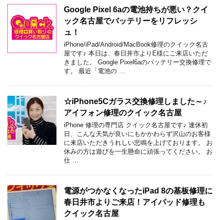
Google Pixel 6aの電池持ちが悪い？クイ
ック名古屋でバッテリーをリフレッシ
ュ！
iPhone/iPad/Android/MacBook修理のクイック名古
屋です♪ 本日は、春日井市よりE様にご来店いただ
きました。 Google Pixel6aのバッテリー交換修理で
す。 最近「電池の …
☆iPhone5Cガラス交換修理しました～♪
アイフォン修理のクイック名古屋
iPhone 修理の専門店 クイック名古屋です♪ 連休初
日、こんな天気が良いにもかかわらず沢山のお客様
に来店いただきうれしい悲鳴を上げております。 お
休みの方は遊びを一生懸命に頑張ってください。 お
仕 …
電源がつかなくなったiPad 8の基板修理に
春日井市よりご来店！アイパッド修理も
クイック名古屋