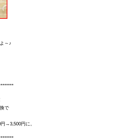
よ～♪
********
！
換で
0円→3,500円に。
********