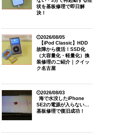
ない・3分で再起動する症
状を基板修理で即日解
決！
2026/08/05
【iPod Classic】HDD
故障から復活！SSD化
（大容量化・軽量化）換
装修理のご紹介｜クイッ
ク名古屋
2026/08/03
海で水没したiPhone
SE2の電源が入らない…
基板修理で復旧成功！