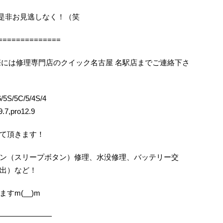
機会を是非お見逃しなく！（笑
==============
困りの際には修理専門店のクイック名古屋 名駅店までご連絡下さ
5S/5C/5/4S/4
.7,pro12.9
て頂きます！
ン（スリープボタン）修理、水没修理、バッテリー交
出）など！
すm(__)m
———————