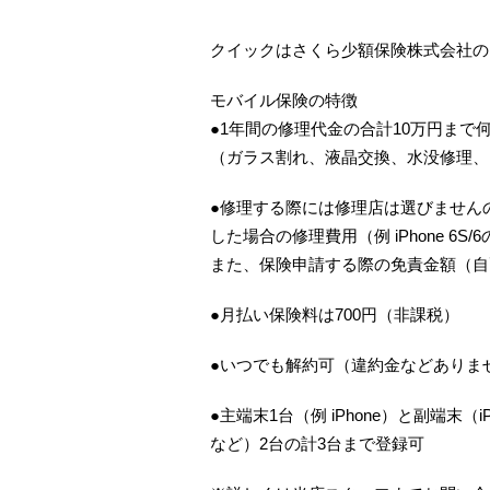
クイックはさくら少額保険株式会社の
モバイル保険の特徴
●1年間の修理代金の合計10万円まで
（ガラス割れ、液晶交換、水没修理、
●修理する際には修理店は選びませんの
した場合の修理費用（例 iPhone 6S
また、保険申請する際の免責金額（自
●月払い保険料は700円（非課税）
●いつでも解約可（違約金などありま
●主端末1台（例 iPhone）と副端末（iP
など）2台の計3台まで登録可