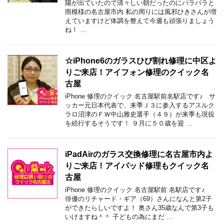
陽が出ていたので清々しい朝だったのにパラパラと
雨模様の名古屋市内 私の周りには風邪ひきさんが増
えていますけど体調を整えて今週も頑張りましょう
ね！ …
☆iPhone6のガラスひび割れ修理に中区よ
りご来店！アイフォン修理のクイック名
古屋
iPhone 修理のクイック 名古屋駅前名駅店です♪ サ
ッカー元日本代表で、来季Ｊ３に参入するアスルク
ラロ沼津のＦＷ中山雅史選手（４９）が来季も現役
を続行するそうです！ ９月に５０歳を迎 …
iPadAirのガラス交換修理に名古屋市内よ
りご来店！アイパッド修理もクイック名
古屋
iPhone 修理のクイック 名古屋駅前 名駅店です♪
俳優のリチャード・ギア（69）さんになんと第2子
ができたらしいですよ！ 奥さん35歳なんで第3子も
いけますね＾＾ 子どもの為にまだ …