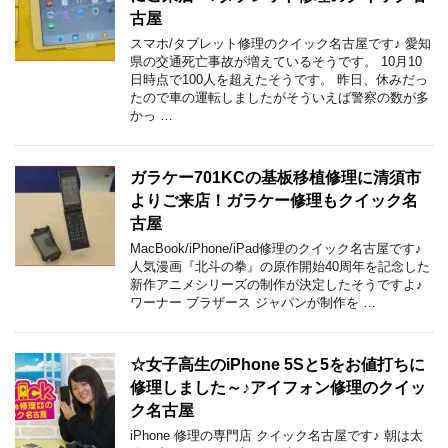
古屋
スマホ/タブレット修理のクイック名古屋です♪ 愛知
県の交通死亡事故が増えているそうです。 10月10
日時点で100人を超えたそうです。 昨日、休みだっ
たので車の運転しましたがそういえば警察の数が多
かっ …
ガラケー701KCの基板移植修理に清須市
よりご来店！ガラケー修理もクイック名
古屋
MacBook/iPhone/iPad修理のクイック名古屋です♪
人気漫画『北斗の拳』の原作開始40周年を記念した
新作アニメシリーズの制作が決定したそうですよ♪
ワーナー ブラザース ジャパンが制作を …
☆女子高生のiPhone 5Sと5をお値打ちに
修理しました～♪アイフォン修理のクイッ
ク名古屋
iPhone 修理の専門店 クイック名古屋です♪ 朝は太