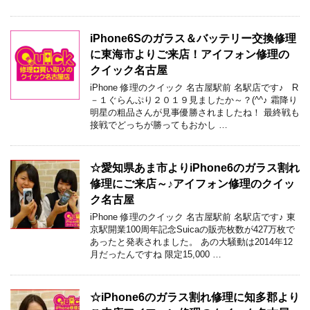
iPhone6Sのガラス＆バッテリー交換修理
に東海市よりご来店！アイフォン修理の
クイック名古屋
iPhone 修理のクイック 名古屋駅前 名駅店です♪ R
－１ぐらんぷり２０１９見ましたか～？(^^♪ 霜降り
明星の粗品さんが見事優勝されましたね！ 最終戦も
接戦でどっちが勝ってもおかし …
☆愛知県あま市よりiPhone6のガラス割れ
修理にご来店～♪アイフォン修理のクイッ
ク名古屋
iPhone 修理のクイック 名古屋駅前 名駅店です♪ 東
京駅開業100周年記念Suicaの販売枚数が427万枚で
あったと発表されました。 あの大騒動は2014年12
月だったんですね 限定15,000 …
☆iPhone6のガラス割れ修理に知多郡より