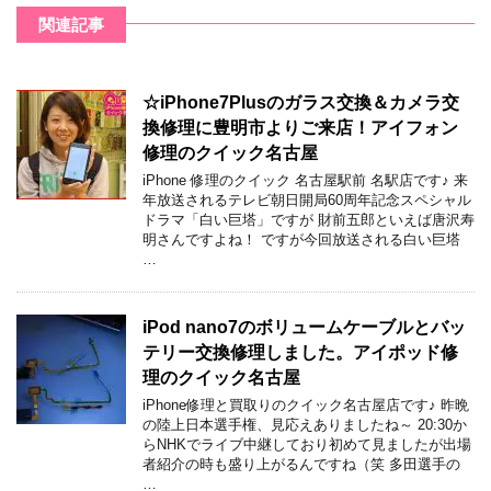
関連記事
☆iPhone7Plusのガラス交換＆カメラ交
換修理に豊明市よりご来店！アイフォン
修理のクイック名古屋
iPhone 修理のクイック 名古屋駅前 名駅店です♪ 来
年放送されるテレビ朝日開局60周年記念スペシャル
ドラマ「白い巨塔」ですが 財前五郎といえば唐沢寿
明さんですよね！ ですが今回放送される白い巨塔
…
iPod nano7のボリュームケーブルとバッ
テリー交換修理しました。アイポッド修
理のクイック名古屋
iPhone修理と買取りのクイック名古屋店です♪ 昨晩
の陸上日本選手権、見応えありましたね～ 20:30か
らNHKでライブ中継しており初めて見ましたが出場
者紹介の時も盛り上がるんですね（笑 多田選手の
…