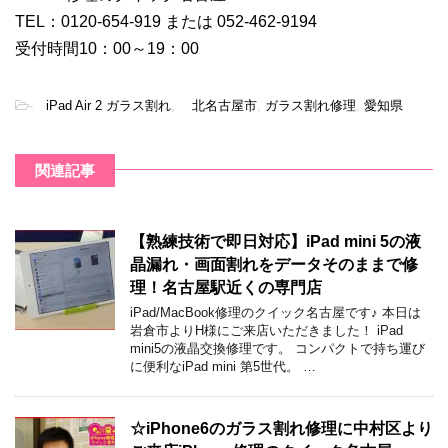
TEL：0120-654-919 または 052-462-9194
受付時間10：00～19：00
-
iPad Air 2 ガラス割れ
,
北名古屋市
,
ガラス割れ修理
,
愛知県
関連記事
【熟練技術で即日対応】iPad mini 5の液
晶漏れ・画面割れをデータそのままで修
理！名古屋駅近くの専門店
iPad/MacBook修理のクイック名古屋です♪ 本日は
岩倉市よりH様にご来店いただきました！ iPad
mini5の液晶交換修理です。 コンパクトで持ち運び
に便利なiPad mini 第5世代。 …
☆iPhone6のガラス割れ修理に中村区より