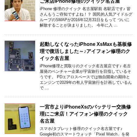
ご来店iPhone修理のクイック名古屋
iPhone 修理のクイック 名古屋駅前 名駅店です♪ 皆
さんもうご存知ですよね！？ 国民的人気アイドルグ
ループのSMAPが2016年12月31日をもって ついに
解散することが決まりました。 今年に入 …
起動しなくなったiPhone XsMaxも基板修
理で復活しました～♪アイフォン修理のク
イック名古屋
iPhone修理と買取りのクイック名古屋店です♪ 名古
屋発のベンチャー企業が宇宙旅行を目指しているそ
うです。 PDエアロスペースでは独自開発の期待と
エンジンで2029年の有人宇宙旅行を計画しているん
で …
一宮市よりiPhoneXsのバッテリー交換修
理にご来店！アイフォン修理のクイック
名古屋
スマホ/タブレット修理のクイック名古屋です♪
Google初のスマートウォッチ「Pixel Watch」を発