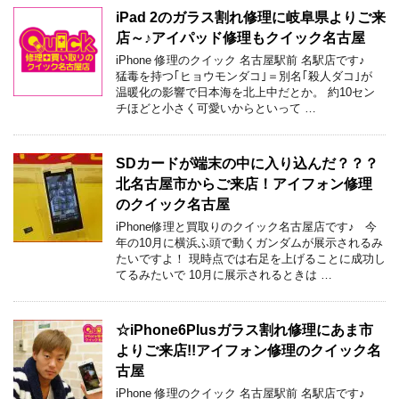
iPad 2のガラス割れ修理に岐阜県よりご来
店～♪アイパッド修理もクイック名古屋
iPhone 修理のクイック 名古屋駅前 名駅店です♪
猛毒を持つ｢ヒョウモンダコ｣＝別名｢殺人ダコ｣が
温暖化の影響で日本海を北上中だとか。 約10セン
チほどと小さく可愛いからといって …
SDカードが端末の中に入り込んだ？？？
北名古屋市からご来店！アイフォン修理
のクイック名古屋
iPhone修理と買取りのクイック名古屋店です♪ 今
年の10月に横浜ふ頭で動くガンダムが展示されるみ
たいですよ！ 現時点では右足を上げることに成功し
てるみたいで 10月に展示されるときは …
☆iPhone6Plusガラス割れ修理にあま市
よりご来店!!アイフォン修理のクイック名
古屋
iPhone 修理のクイック 名古屋駅前 名駅店です♪