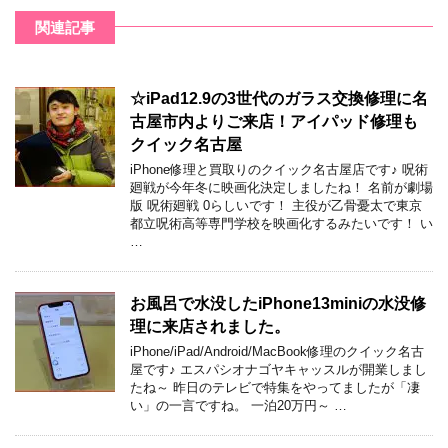
関連記事
☆iPad12.9の3世代のガラス交換修理に名
古屋市内よりご来店！アイパッド修理も
クイック名古屋
iPhone修理と買取りのクイック名古屋店です♪ 呪術
廻戦が今年冬に映画化決定しましたね！ 名前が劇場
版 呪術廻戦 0らしいです！ 主役が乙骨憂太で東京
都立呪術高等専門学校を映画化するみたいです！ い
…
お風呂で水没したiPhone13miniの水没修
理に来店されました。
iPhone/iPad/Android/MacBook修理のクイック名古
屋です♪ エスパシオナゴヤキャッスルが開業しまし
たね～ 昨日のテレビで特集をやってましたが「凄
い」の一言ですね。 一泊20万円～ …