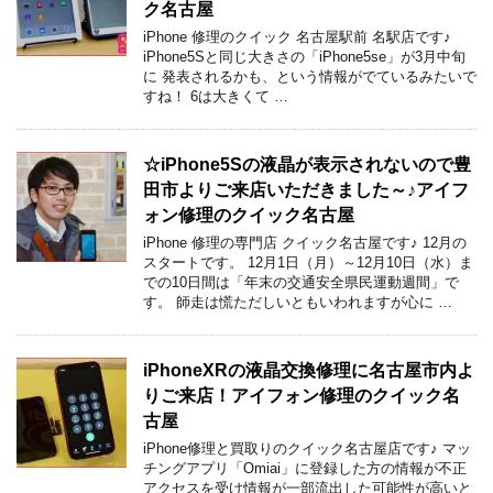
ク名古屋
iPhone 修理のクイック 名古屋駅前 名駅店です♪
iPhone5Sと同じ大きさの「iPhone5se」が3月中旬
に 発表されるかも、という情報がでているみたいで
すね！ 6は大きくて …
☆iPhone5Sの液晶が表示されないので豊
田市よりご来店いただきました～♪アイフ
ォン修理のクイック名古屋
iPhone 修理の専門店 クイック名古屋です♪ 12月の
スタートです。 12月1日（月）～12月10日（水）ま
での10日間は「年末の交通安全県民運動週間」で
す。 師走は慌ただしいともいわれますが心に …
iPhoneXRの液晶交換修理に名古屋市内よ
りご来店！アイフォン修理のクイック名
古屋
iPhone修理と買取りのクイック名古屋店です♪ マッ
チングアプリ「Omiai」に登録した方の情報が不正
アクセスを受け情報が一部流出した可能性が高いと