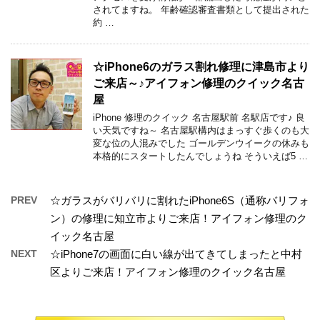
されてますね。 年齢確認審査書類として提出された
約 …
☆iPhone6のガラス割れ修理に津島市より
ご来店～♪アイフォン修理のクイック名古
屋
iPhone 修理のクイック 名古屋駅前 名駅店です♪ 良
い天気ですね～ 名古屋駅構内はまっすぐ歩くのも大
変な位の人混みでした ゴールデンウイークの休みも
本格的にスタートしたんでしょうね そういえば5 …
PREV
☆ガラスがバリバリに割れたiPhone6S（通称バリフォ
ン）の修理に知立市よりご来店！アイフォン修理のク
イック名古屋
NEXT
☆iPhone7の画面に白い線が出てきてしまったと中村
区よりご来店！アイフォン修理のクイック名古屋