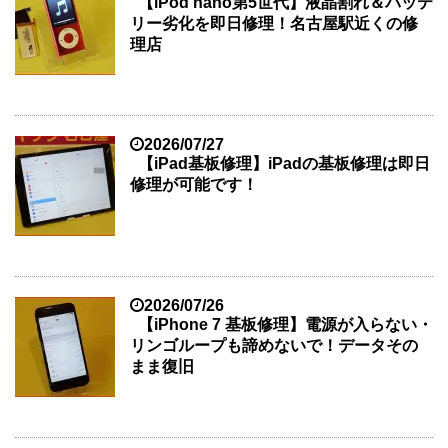
【iPod nano第5世代】液晶割れ＆バッテ
リー劣化を即日修理！名古屋駅近くの修
理店
2026/07/27
【iPad基板修理】iPadの基板修理は即日
修理が可能です！
2026/07/26
【iPhone 7 基板修理】電源が入らない・
リンゴループも諦めないで！データその
まま復旧