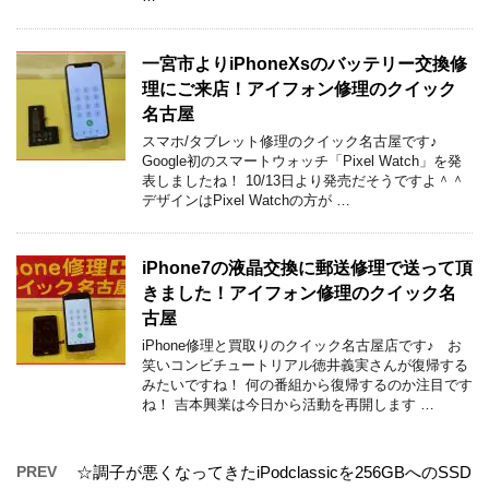
一宮市よりiPhoneXsのバッテリー交換修
理にご来店！アイフォン修理のクイック
名古屋
スマホ/タブレット修理のクイック名古屋です♪
Google初のスマートウォッチ「Pixel Watch」を発
表しましたね！ 10/13日より発売だそうですよ＾＾
デザインはPixel Watchの方が …
iPhone7の液晶交換に郵送修理で送って頂
きました！アイフォン修理のクイック名
古屋
iPhone修理と買取りのクイック名古屋店です♪ お
笑いコンビチュートリアル徳井義実さんが復帰する
みたいですね！ 何の番組から復帰するのか注目です
ね！ 吉本興業は今日から活動を再開します …
PREV
☆調子が悪くなってきたiPodclassicを256GBへのSSD