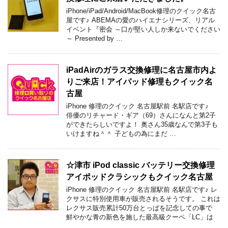
iPhone/iPad/Android/MacBook修理のクイック名古
屋です♪ ABEMAの愛のハイエナシリーズ、リアル
イベント『密会 ～口が堅い人しか来ないでください
～ Presented by …
iPadAirのガラス交換修理に名古屋市内よ
りご来店！アイパッド修理もクイック名
古屋
iPhone 修理のクイック 名古屋駅前 名駅店です♪
俳優のリチャード・ギア（69）さんになんと第2子
ができたらしいですよ！ 奥さん35歳なんで第3子も
いけますね＾＾ 子どもの為にまだ …
☆津市 iPod classic バッテリー交換修理
アイポッドクラシックもクイック名古屋
iPhone 修理のクイック 名古屋駅前 名駅店です♪ レ
クサスに特別使用車が販売されるそうです。 これは
レクサス販売累計50万台とっぱを記念しての事で
鮮やかな青の新色を施した最高級クーペ「LC」は
…