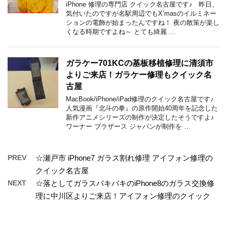
iPhone 修理の専門店 クイック名古屋です♪ 昨日、
気付いたのですが名駅周辺でもX’masのイルミネー
ションの電飾が始まったんですね！ 夜の散策が楽し
くなる時期ですよね～ とても綺麗 …
ガラケー701KCの基板移植修理に清須市
よりご来店！ガラケー修理もクイック名
古屋
MacBook/iPhone/iPad修理のクイック名古屋です♪
人気漫画『北斗の拳』の原作開始40周年を記念した
新作アニメシリーズの制作が決定したそうですよ♪
ワーナー ブラザース ジャパンが制作を …
PREV
☆瀬戸市 iPhone7 ガラス割れ修理 アイフォン修理の
クイック名古屋
NEXT
☆落としてガラスバキバキのiPhone8のガラス交換修
理に中川区よりご来店！アイフォン修理のクイック