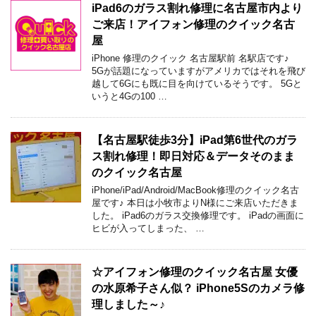
iPad6のガラス割れ修理に名古屋市内より
ご来店！アイフォン修理のクイック名古
屋
iPhone 修理のクイック 名古屋駅前 名駅店です♪
5Gが話題になっていますがアメリカではそれを飛び
越して6Gにも既に目を向けているそうです。 5Gと
いうと4Gの100 …
【名古屋駅徒歩3分】iPad第6世代のガラ
ス割れ修理！即日対応＆データそのまま
のクイック名古屋
iPhone/iPad/Android/MacBook修理のクイック名古
屋です♪ 本日は小牧市よりN様にご来店いただきま
した。 iPad6のガラス交換修理です。 iPadの画面に
ヒビが入ってしまった、 …
☆アイフォン修理のクイック名古屋 女優
の水原希子さん似？ iPhone5Sのカメラ修
理しました～♪