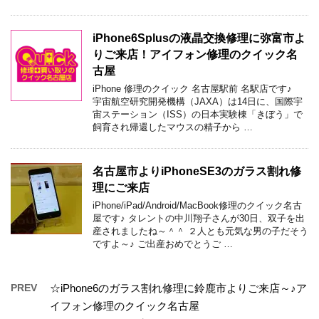
iPhone6Splusの液晶交換修理に弥富市よ
りご来店！アイフォン修理のクイック名
古屋
iPhone 修理のクイック 名古屋駅前 名駅店です♪
宇宙航空研究開発機構（JAXA）は14日に、国際宇
宙ステーション（ISS）の日本実験棟「きぼう」で
飼育され帰還したマウスの精子から …
名古屋市よりiPhoneSE3のガラス割れ修
理にご来店
iPhone/iPad/Android/MacBook修理のクイック名古
屋です♪ タレントの中川翔子さんが30日、双子を出
産されましたね～＾＾ ２人とも元気な男の子だそう
ですよ～♪ ご出産おめでとうご …
PREV
☆iPhone6のガラス割れ修理に鈴鹿市よりご来店～♪ア
イフォン修理のクイック名古屋