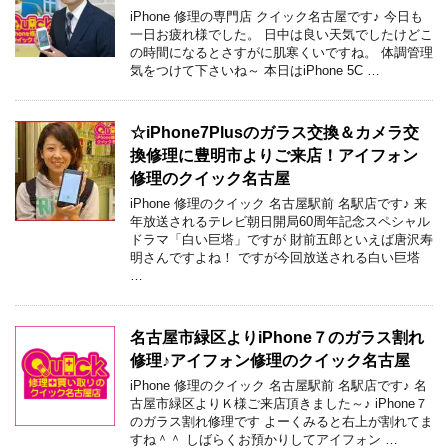
iPhone 修理の専門店 クイック名古屋です♪ 今日も
一日お疲れ様でした。 日中は良い天気でしたけどこ
の時間になるとさすがに肌寒くいですね。 体調管理
気をつけて下さいね～ 本日はiPhone 5C …
☆iPhone7Plusのガラス交換＆カメラ交
換修理に豊明市よりご来店！アイフォン
修理のクイック名古屋
iPhone 修理のクイック 名古屋駅前 名駅店です♪ 来
年放送されるテレビ朝日開局60周年記念スペシャル
ドラマ「白い巨塔」ですが 財前五郎といえば唐沢寿
明さんですよね！ ですが今回放送される白い巨塔
…
名古屋市緑区よりiPhone７のガラス割れ
修理♪アイフォン修理のクイック名古屋
iPhone 修理のクイック 名古屋駅前 名駅店です♪ 名
古屋市緑区よりＫ様ご来店頂きました～♪ iPhone７
のガラス割れ修理です よーくみると右上が割れてま
すね＾＾ しばらくお預かりしてアイフォン …