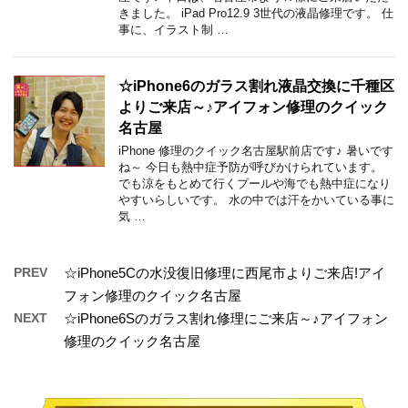
きました。 iPad Pro12.9 3世代の液晶修理です。 仕
事に、イラスト制 …
☆iPhone6のガラス割れ液晶交換に千種区
よりご来店～♪アイフォン修理のクイック
名古屋
iPhone 修理のクイック名古屋駅前店です♪ 暑いです
ね～ 今日も熱中症予防が呼びかけられています。
でも涼をもとめて行くプールや海でも熱中症になり
やすいらしいです。 水の中では汗をかいている事に
気 …
PREV
☆iPhone5Cの水没復旧修理に西尾市よりご来店!アイ
フォン修理のクイック名古屋
NEXT
☆iPhone6Sのガラス割れ修理にご来店～♪アイフォン
修理のクイック名古屋