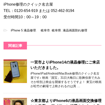
iPhone修理のクイック名古屋
TEL：0120-654-919 または 052-462-9194
受付時間10：00～19：00
-
iPhone 5 液晶修理
,
岐阜市
,
岐阜県
,
液晶画面割れ修理
関連記事
一宮市よりiPhone14の液晶修理にご来店
いただきました。
iPhone/iPad/Android/MacBook修理のクイック名古
屋です♪ 映画「国宝」31日大晦日に歌舞伎座で大み
そか特別上映会を開催するそうですよ！ 東宝の映画
が松竹の劇場で上映されるのは異 …
☆東京都よりiPhone6の液晶画面交換修理