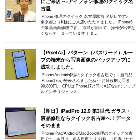
にご来店～♪アイフォン修理のクイック名
古屋
iPhone 修理のクイック 名古屋駅前 名駅店です♪
東京都よりK様にご来店いただきました。 iPhone6
の液晶画面修理です。 液晶が割れて、操作が出来な
くなってしまっています！ & …
【Pixel7a】パターン（パスワード）ルー
プの端末から写真画像のバックアップに
成功しました。
iPhone/Android修理のクイック名古屋です♪ 新商品
iPhone17eが発表されましたね～ お値段据え置き
99,800円。 CPUはiPhone17と同じA17なのでアップ
ルインテリジェンス …
【即日】iPadPro 12.9 第3世代 ガラス・
液晶修理ならクイック名古屋へ！データ
そのまま
iPhone/iPad/Android/MacBook修理のクイック名古
屋です♪ 本日は、名古屋市よりＫ様にご来店いただ