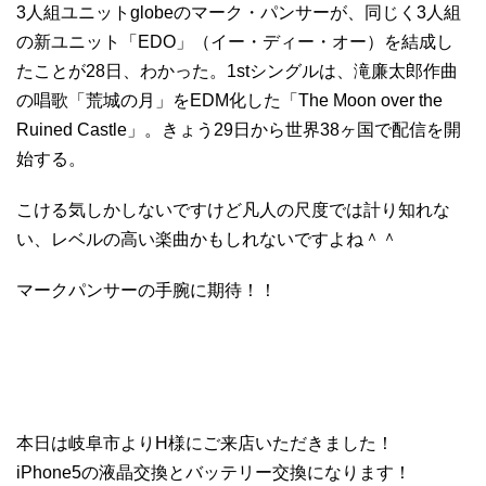
3人組ユニットglobeのマーク・パンサーが、同じく3人組
の新ユニット「EDO」（イー・ディー・オー）を結成し
たことが28日、わかった。1stシングルは、滝廉太郎作曲
の唱歌「荒城の月」をEDM化した「The Moon over the
Ruined Castle」。きょう29日から世界38ヶ国で配信を開
始する。
こける気しかしないですけど凡人の尺度では計り知れな
い、レベルの高い楽曲かもしれないですよね＾＾
マークパンサーの手腕に期待！！
本日は岐阜市よりH様にご来店いただきました！
iPhone5の液晶交換とバッテリー交換になります！