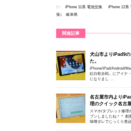
-
iPhone 11系 電池交換
,
iPhone 12
張）
,
岐阜県
関連記事
犬山市よりiPad
た。
iPhone/iPad/An
紅白歌合戦」にアイナ・
になりまし …
名古屋市内よりiPa
理のクイック名古
スマホ/タブレット修理
プンしましたね＾＾ 創
味噌ダレでじっくり煮込