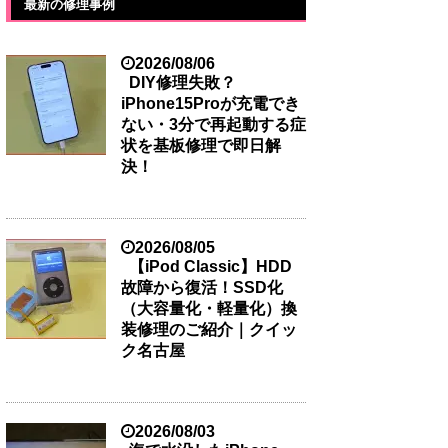
最新の修理事例
2026/08/06
DIY修理失敗？
iPhone15Proが充電でき
ない・3分で再起動する症
状を基板修理で即日解
決！
2026/08/05
【iPod Classic】HDD
故障から復活！SSD化
（大容量化・軽量化）換
装修理のご紹介｜クイッ
ク名古屋
2026/08/03