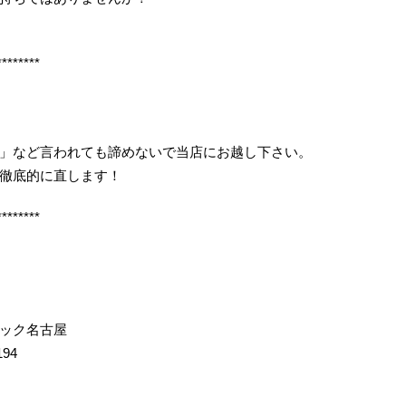
********
」など言われても諦めないで当店にお越し下さい。
徹底的に直します！
********
イック名古屋
194