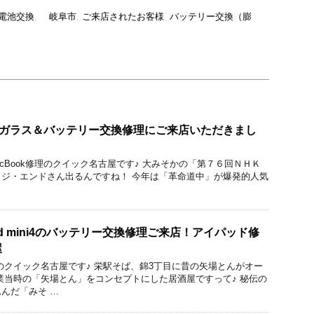
系 電池交換
,
岐阜市
,
ご来店されたお客様
,
バッテリー交換（膨
9のガラス＆バッテリー交換修理にご来店いただきまし
droid/MacBook修理のクイック名古屋です♪ 大みそかの「第７６回ＮＨＫ
ジ・エンドさん出るんですね！ 今年は「革命道中」が爆発的人気
d mini4のバッテリー交換修理ご来店！アイパッド修
屋
のクイック名古屋です♪ 栄駅そば、錦3丁目に昔の矢場とんがオー
業当時の「矢場とん」をコンセプトにした居酒屋ですって♪ 秘伝の
んだ「みそ …