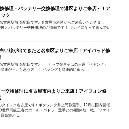
液晶交換修理・バッテリー交換修理で港区よりご来店～！ア
イック
ック 名古屋駅前 名駅店です♪ 名古屋市港区からご来店いただきまし
の液晶交換とバッテリー交換修理のご依頼です！ キレイになって喜んでい
の画面に白い線が出てきたと名東区よりご来店！アイパッド修
屋
ック 名古屋駅前 名駅店です♪ カップ焼きそばの王道「ペヤング」
健康が～。と思う方！！ ペヤングを健康的に食べ …
ッテリー交換修理に名古屋市内よりご来店！アイフォン修
屋
のクイック名古屋です♪ ボクシング井上尚弥選手、12月に国内開催
O世界同級王者のポール・バトラー選手との4団体統一戦。 ファイ
最高額と …