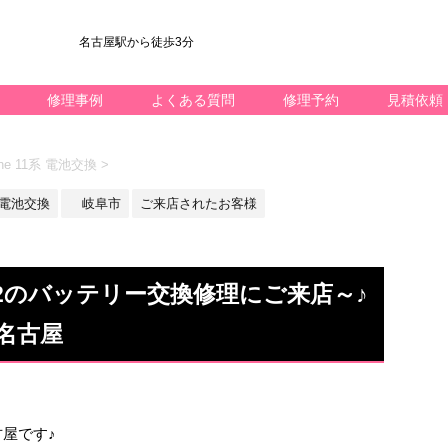
名古屋駅から徒歩3分
修理事例
よくある質問
修理予約
見積依頼
ne 11系 電池交換
>
系 電池交換
岐阜市
ご来店されたお客様
 12のバッテリー交換修理にご来店～♪
名古屋
屋です♪