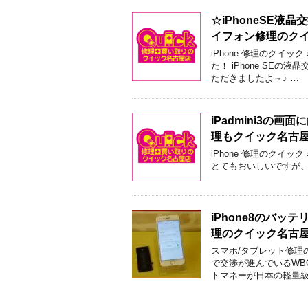
☆iPhoneSE
イフォン修理のク
iPhone 修理のクイ
た！ iPhone SE
ただきましたよ～♪ …
iPadmini3
理もクイック名古
iPhone 修理のクイ
とてもおいしいですが、
iPhone8のバ
理のクイック名古
スマホ/タブレット修理
で交渉が進んでいるWB
トマネーが日本の軽量級