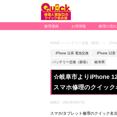
修理価格
お得情報
修理の流れ
HOME
>
バッテリー交換（膨張）
>
iPho
iPhone 11系 電池交換
iPhone 12
バッテリー交換（膨張）
岐阜県
☆岐阜市よりiPhone
スマホ修理のクイック
投稿日：
2022年8月27日
スマホ/タブレット修理のクイック名古