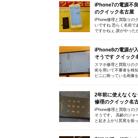
iPhone7の電
のクイック名古屋
iPhone修理と買取
いですね 恐らく名前で
ですかねぇ 誰がやった
iPhone8の電
そうです クイック
スマホ修理と買取りのク
術を用いて不審者を検知す
ビニに映っている画像を
2年前に使えなくなっ
修理のクイック名
iPhone修理と買取
そうです。 高齢のジャ
と起き上がり尻尾を振っ