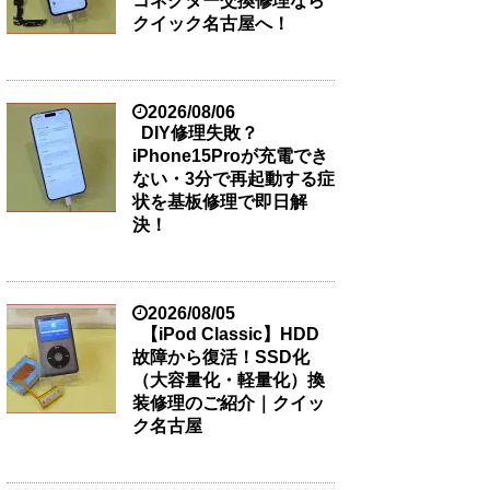
コネクター交換修理なら
クイック名古屋へ！
2026/08/06
DIY修理失敗？
iPhone15Proが充電でき
ない・3分で再起動する症
状を基板修理で即日解
決！
2026/08/05
【iPod Classic】HDD
故障から復活！SSD化
（大容量化・軽量化）換
装修理のご紹介｜クイッ
ク名古屋