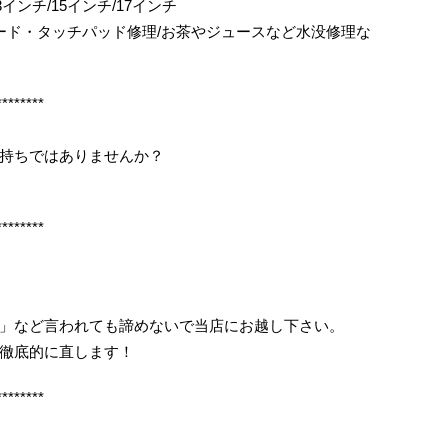
ok/13インチ/15インチ/17インチ
ボード・タッチパッド修理/お茶やジュースなど水没修理な
********
持ちではありませんか？
********
」など言われても諦めないで当店にお越し下さい。
徹底的に直します！
********