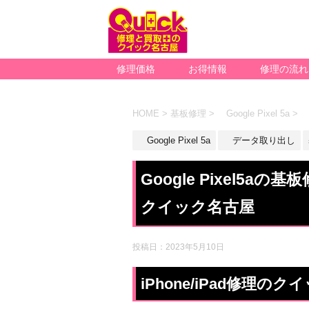
修理価格
お得情報
修理の流れ
HOME
>
基板修理
>
Google Pixel 5a
>
Google Pixel 5a
データ取り出し
Google Pixel5
クイック名古屋
投稿日：
2023年5月10日
iPhone/iPad修理の