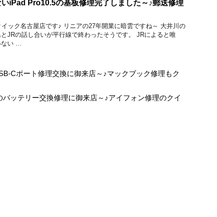
iPad Pro10.5の基板修理完了しました～♪郵送修理
のクイック名古屋店です♪ リニアの27年開業に暗雲ですね～ 大井川の
とJRの話し合いが平行線で終わったそうです。 JRによると唯
ない …
悪いUSB-Cポート修理交換に御来店～♪マックブック修理もク
1Proのバッテリー交換修理に御来店～♪アイフォン修理のクイ