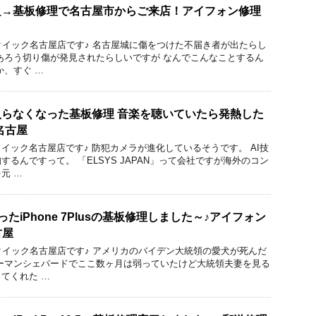
源不良→基板修理で名古屋市からご来店！アイフォン修理
りのクイック名古屋店です♪ 名古屋城に傷をつけた不届き者が出たらし
あろう切り傷が発見されたらしいですが なんでこんなことするん
か、すぐ …
源が入らなくなった基板修理 音楽を聴いていたら発熱した
名古屋
イック名古屋店です♪ 防犯カメラが進化しているそうです。 AI技
るんですって。 「ELSYS JAPAN」って会社ですが海外のコン
元 …
たiPhone 7Plusの基板修理しました～♪アイフォン
古屋
りのクイック名古屋店です♪ アメリカのバイデン大統領の愛犬が死んだ
ーマンシェパードでここ数ヶ月は弱っていたけど大統領夫妻を見る
てくれた …