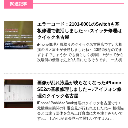
関連記事
エラーコード：2101-0001のSwitchも基
板修理で復活しました～♪スイッチ修理は
クイック名古屋
iPhone修理と買取りのクイック名古屋店です♪ 大相
撲の照ノ富士が優勝しましたね～ 13勝2敗なのでま
ずまずでしょうか でも新らしく横綱に上がってから
次場所の優勝は史上9人目になるそうです。 一人横
…
画像が乱れ液晶が映らなくなったiPhone
SE2の基板修理しました～♪アイフォン修
理のクイック名古屋
iPhone/iPad/MacBook修理のクイック名古屋です♪
元横綱白鷗関の引退会見が行われましたね～ 相撲協
会とは違う団体を立ち上げ育成に力を注ぐみたいで
すね。 しかし記者会見って難しいですよね …