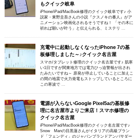
もクイック岐阜
iPhone/iPad/MacBook修理のクイック岐阜です♪ 小
説家・東野圭吾さんの小説『クスノキの番人』がア
ニメーション映画化されるそうですね！ 「その木に
祈れば願いが叶う」と伝えられる、ミステリ …
充電中に起動しなくなったiPhone 7の基
板修理しました～♪クイック名古屋
スマホ/タブレット修理のクイック名古屋です♪ 肌寒
い1日ですが関東地方では電力ひっ迫警報が出され
たみたいですね～ 原発が停止していることに加えこ
の間の地震で火力発電もストップしているところに
この寒波で …
電源が入らないGoogle Pixel5aの基板修
理に名古屋市よりご来店！スマホ修理の
クイック名古屋
iPhone/iPad/MacBook修理のクイック名古屋です♪
Snow Manの目黒蓮さんがイタリアの高級ブラン
ド「フェンディ」のジャパンブランドアンバサダー