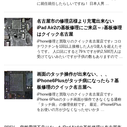
に就任就任したらしいですね！ 日本人男 …
名古屋市の修理店様より充電出来ない
iPad Air2の基板修理にご来店～♪基板修理
はクイック名古屋
iPhone修理と買取りのクイック名古屋店です♪ コロ
ナワクチンを1回以上接種した人が1億人を超えたそ
うです。 人口比にすると79％ですが約2,500万人は
受けてないみたいですが子供の数もありますので …
画面のタッチ操作が出来ない、、、
iPhone6Plusがタッチ病になったら？基
板修理のクイック名古屋へ
iPhone修理と買取りのクイック名古屋店です♪
iPhone 6Plusのタッチ画面が操作できなくなる通称
「タッチ病」の修理依頼です。 最近、iPhone6Plus
をお使いの方が少なくなったせいかタ …
PREV