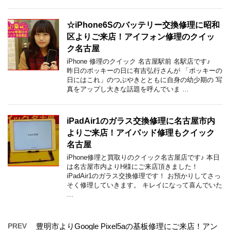
☆iPhone6Sのバッテリー交換修理に昭和
区よりご来店！アイフォン修理のクイッ
ク名古屋
iPhone 修理のクイック 名古屋駅前 名駅店です♪
昨日のポッキーの日に有吉弘行さんが 「ポッキーの
日にはこれ」のつぶやきとともに自身の幼少期の 写
真をアップし大きな話題を呼んでいま …
iPadAir1のガラス交換修理に名古屋市内
よりご来店！アイパッド修理もクイック
名古屋
iPhone修理と買取りのクイック名古屋店です♪ 本日
は名古屋市内よりH様にご来店頂きました！
iPadAir1のガラス交換修理です！ お預かりしてさっ
そく修理していきます。 キレイになって喜んでいた
…
PREV
豊明市よりGoogle Pixel5aの基板修理にご来店！アン