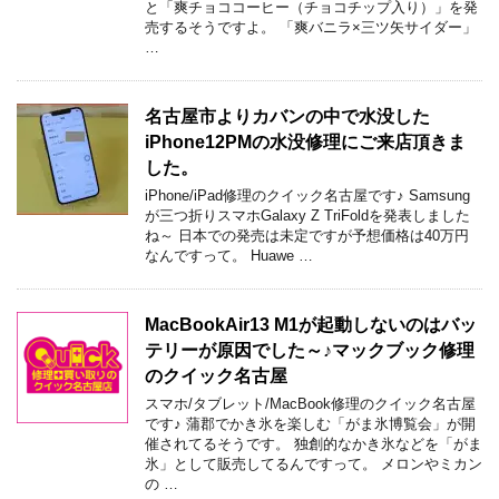
と「爽チョココーヒー（チョコチップ入り）」を発
売するそうですよ。 「爽バニラ×三ツ矢サイダー」
…
名古屋市よりカバンの中で水没した
iPhone12PMの水没修理にご来店頂きま
した。
iPhone/iPad修理のクイック名古屋です♪ Samsung
が三つ折りスマホGalaxy Z TriFoldを発表しました
ね～ 日本での発売は未定ですが予想価格は40万円
なんですって。 Huawe …
MacBookAir13 M1が起動しないのはバッ
テリーが原因でした～♪マックブック修理
のクイック名古屋
スマホ/タブレット/MacBook修理のクイック名古屋
です♪ 蒲郡でかき氷を楽しむ「がま氷博覧会」が開
催されてるそうです。 独創的なかき氷などを「がま
氷」として販売してるんですって。 メロンやミカン
の …