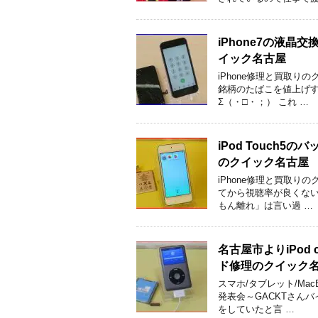
iPhone7の液
イック名古屋
iPhone修理と買取り
銘柄のたばこを値上げす
Σ（・□・；） これ …
iPod Touch
のクイック名古屋
iPhone修理と買取
てから視聴率が良くない
もん離れ」は言い過 …
名古屋市よりiPod
ド修理のクイック
スマホ/タブレット/Mac
発表会～GACKTさん
をしていたと言 …