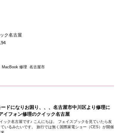
イック名古屋
194
,
MacBook 修理
,
名古屋市
モードになりお困り、、、名古屋市中川区より修理に
アイフォン修理のクイック名古屋
店 クイック名古屋です♪ こんにちは。 フェイスブックを見ていたら友
ているみたいです。 旅行では無く国際家電ショー（CES）が開催
米 …