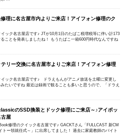
晶交換修理に名古屋市内よりご来店！アイフォン修理のク
のクイック名古屋店です♪ JTが10月1日のたばこ税増税等に伴い計173
ることを発表しましたね！ もうたばこ一箱600円時代なんですね
5のバッテリー交換に名古屋市よりご来店！アイフォン修理
りのクイック名古屋店です♪ ドラえもんがアニメ放送を土曜に変更し
みたいですね 最近は録画で観ることも多いと思うので、「ドラえ
 classicのSSD換装とドック修理にご来店～♪アイポッ
名古屋
Book修理のクイック名古屋です♪ GACKTさん「FULLCAST 新CM
バイトー領就任式～」に出席してました！ 過去に家庭教師のバイト