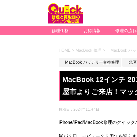
修理価格
お得情報
修理の流れ
HOME
>
MacBook 修理
>
MacBook 
MacBook バッテリー交換修理
北区
MacBook 12インチ
屋市よりご来店！マッ
投稿日：
2024年11月4日
iPhone/iPad/MacBook修理のクイ
嵐が３日、デビュー２５周年を迎えま