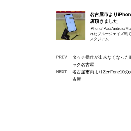
名古屋市よりiPho
店頂きました
iPhone/iPad/An
れたブルージェイズ戦で
スタジアム …
PREV
タッチ操作が出来なくなったiP
ック名古屋
NEXT
名古屋市内よりZenFone
古屋