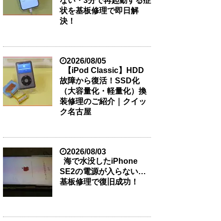
ない・3分で再起動する症
状を基板修理で即日解
決！
2026/08/05
【iPod Classic】HDD
故障から復活！SSD化
（大容量化・軽量化）換
装修理のご紹介｜クイッ
ク名古屋
2026/08/03
海で水没したiPhone
SE2の電源が入らない…
基板修理で復旧成功！