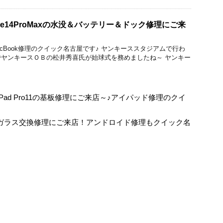
ne14ProMaxの水没＆バッテリー＆ドック修理にご来
droid/MacBook修理のクイック名古屋です♪ ヤンキーススタジアムで行わ
ヤンキースＯＢの松井秀喜氏が始球式を務めましたね～ ヤンキー
ad Pro11の基板修理にご来店～♪アイパッド修理のクイ
10のガラス交換修理にご来店！アンドロイド修理もクイック名