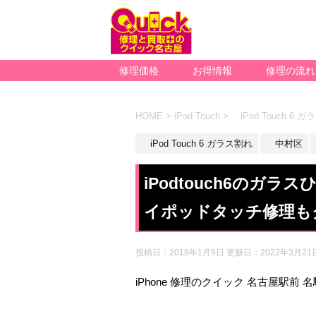
修理価格
お得情報
修理の流れ
HOME
>
iPod Touch
>
iPod Touch 6 
iPod Touch 6 ガラス割れ
中村区
iPodtouch6のガ
イポッドタッチ修理も
投稿日：2018年1月9日 更新日：
2022年3月21
iPhone 修理のクイック 名古屋駅前 