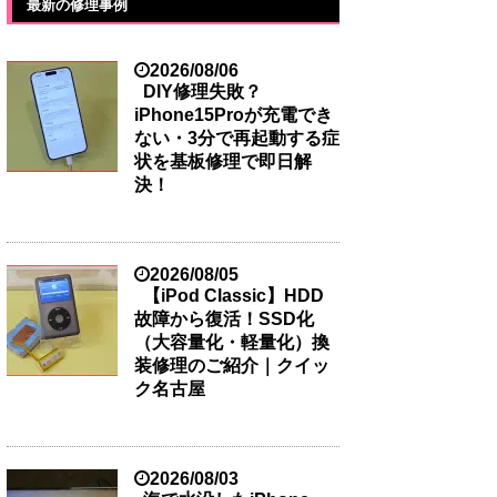
最新の修理事例
2026/08/06
DIY修理失敗？
iPhone15Proが充電でき
ない・3分で再起動する症
状を基板修理で即日解
決！
2026/08/05
【iPod Classic】HDD
故障から復活！SSD化
（大容量化・軽量化）換
装修理のご紹介｜クイッ
ク名古屋
2026/08/03