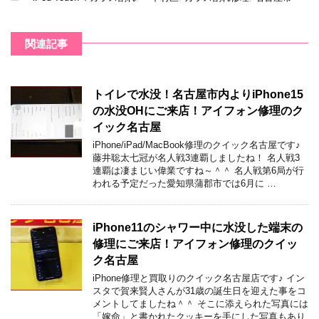
関連記事
トイレで水没！名古屋市内よりiPhone15
の水没OHにご来店！アイフォン修理のク
イック名古屋
iPhone/iPad/MacBook修理のクイック名古屋です♪
藤井聡太七冠が名人戦3連覇しましたね！ 名人戦3
連覇は凄まじい偉業ですね～＾＾ 名人戦第6局が行
われる予定だった愛知県蒲郡市では6月に …
iPhone11のシャワー中に水没した端末の
修理にご来店！アイフォン修理のクイッ
ク名古屋
iPhone修理と買取りのクイック名古屋店です♪ イン
スタで賀来賢人さんが31歳の誕生日を迎えた事をコ
メントしてましたね＾＾ そこに添えられた写真には
「嫁命」と書かれたクッキーを手にした写真もあり