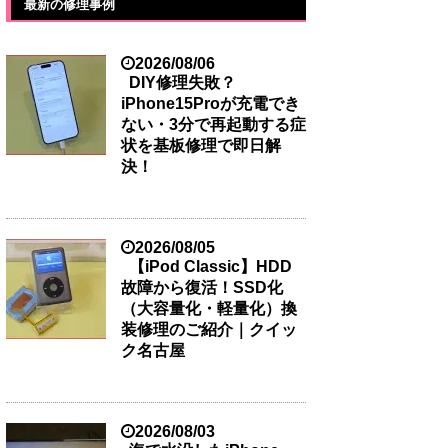
最新の修理事例
2026/08/06
DIY修理失敗？
iPhone15Proが充電でき
ない・3分で再起動する症
状を基板修理で即日解
決！
2026/08/05
【iPod Classic】HDD
故障から復活！SSD化
（大容量化・軽量化）換
装修理のご紹介｜クイッ
ク名古屋
2026/08/03