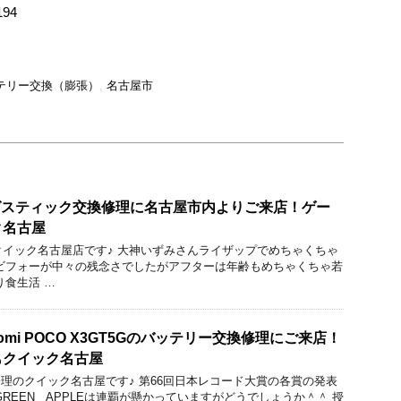
194
テリー交換（膨張）
,
名古屋市
ナログスティック交換修理に名古屋市内よりご来店！ゲー
ク名古屋
りのクイック名古屋店です♪ 大神いずみさんライザップでめちゃくちゃ
ビフォーが中々の残念さでしたがアフターは年齢もめちゃくちゃ若
り食生活 …
omi POCO X3GT5Gのバッテリー交換修理にご来店！
もクイック名古屋
acBook修理のクイック名古屋です♪ 第66回日本レコード大賞の各賞の発表
 GREEN APPLEは連覇が懸かっていますがどうでしょうか＾＾ 授