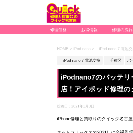
修理価格
お得情報
修理の流れ
HOME
>
iPod nano
>
iPod nano 7 電池
iPod nano 7 電池交換
千種区
バ
iPodnano7のバッ
店！アイポッド修理の
投稿日：
2021年1月3日
iPhone修理と買取りのクイック名古
ネットフリックスで2021年に全裸監