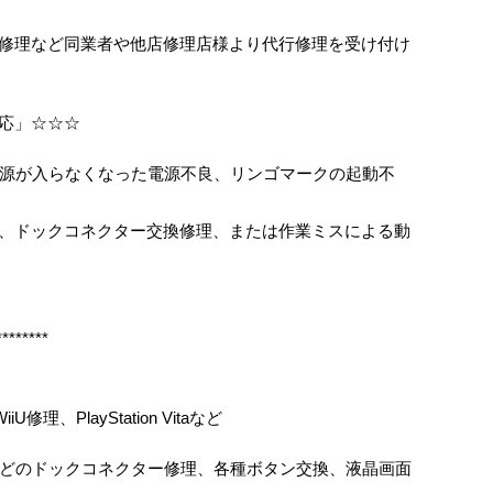
ス割れ修理など同業者や他店修理店様より代行修理を受け付け
対応」☆☆☆
源が入らなくなった電源不良、リンゴマークの起動不
修理、ドックコネクター交換修理、または作業ミスによる動
********
iU修理、PlayStation Vitaなど
どのドックコネクター修理、各種ボタン交換、液晶画面