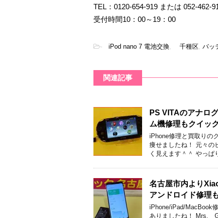
TEL：0120-654-919 または 052-462-9
受付時間10：00～19：00
-
iPod nano 7 電池交換
,
千種区
,
バッ
関連記事
PS VITAのア
ム機修理もクイッ
iPhone修理と買取
痩せましたね！ 元々の
く見えます＾＾ やっぱ
名古屋市内よりXia
アンドロイド修理
iPhone/iPad/M
ありましたね！ Mrs.