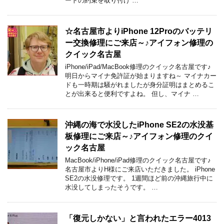
ートの約束を取り付け …
☆名古屋市よりiPhone 12Proのバッテリ
ー交換修理にご来店～♪アイフォン修理の
クイック名古屋
iPhone/iPad/MacBook修理のクイック名古屋です♪
明日からマイナ免許証が始まりますね～ マイナカー
ドも一時期は騒がれましたが身分証明はまとめるこ
とが出来ると便利ですよね。 但し、マイナ …
沖縄の海で水没したiPhone SE2の水没基
板修理にご来店～♪アイフォン修理のクイ
ック名古屋
MacBook/iPhone/iPad修理のクイック名古屋です♪
名古屋市よりH様にご来店いただきました。 iPhone
SE2の水没修理です。 1週間ほど前の沖縄旅行中に
水没してしまったそうです。 …
「復元しかない」と言われたエラー4013