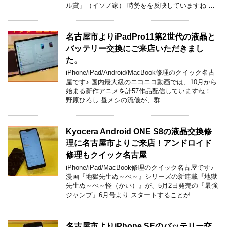
ル賞」（イソノ家） 時勢をを反映していますね …
名古屋市よりiPadPro11第2世代の液晶と
バッテリー交換にご来店いただきまし
た。
iPhone/iPad/Android/MacBook修理のクイック名古
屋です♪ 国内最大級のニコニコ動画では、10月から
始まる新作アニメを計57作品配信していますね！
野原ひろし 昼メシの流儀が、群 …
Kyocera Android ONE S8の液晶交換修
理に名古屋市よりご来店！アンドロイド
修理もクイック名古屋
iPhone/iPad/MacBook修理のクイック名古屋です♪
漫画『地獄先生ぬ～べ～』シリーズの新連載『地獄
先生ぬ～べ～怪（かい）』が、5月2日発売の『最強
ジャンプ』6月号より スタートすることが …
名古屋市よりiPhone SEのバッテリー交