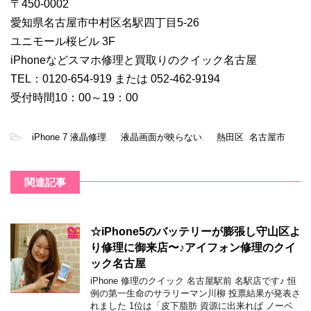
〒450-0002
愛知県名古屋市中村区名駅四丁目5-26
ユニモール桜ビル 3F
iPhoneなどスマホ修理と買取りのクイック名古屋
TEL：0120-654-919 または 052-462-9194
受付時間10：00～19：00
-
iPhone 7 液晶修理
,
液晶画面が映らない
,
熱田区
,
名古屋市
関連記事
☆iPhone5のバッテリーが膨張し守山区よ
り修理に御来店〜♪アイフォン修理のクイ
ック名古屋
iPhone 修理のクイック 名古屋駅前 名駅店です♪ 恒
例の第一生命のサラリーマン川柳 投票結果が発表さ
れました 1位は「皮下脂肪 資源に出来れば ノーベ