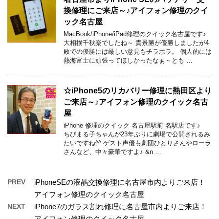
換修理にご来店～♪アイフォン修理のクイ
ック名古屋
MacBook/iPhone/iPad修理のクイック名古屋です♪
大相撲千秋楽でしたね～ 貴景勝が優勝しましたが4
敗での優勝には厳しい意見もチラホラ。 個人的には
熱海富士に頑張ってほしかったなぁ～とも …
☆iPhone5のリカバリー修理に熱田区より
ご来店～♪アイフォン修理のクイック名古
屋
iPhone 修理のクイック 名古屋駅前 名駅店です♪
ちびまる子ちゃんが23年ぶりに劇場で公開されるみ
たいですね^^ ゲスト声優も劇団ひとりさんやローラ
さんなど、中々豪華ですよ♪ &n …
PREV
iPhoneSEの液晶交換修理に名古屋市内よりご来店！
アイフォン修理のクイック名古屋
NEXT
iPhone7のガラス割れ修理に名古屋市内よりご来店！
アイフォン修理のクイック名古屋