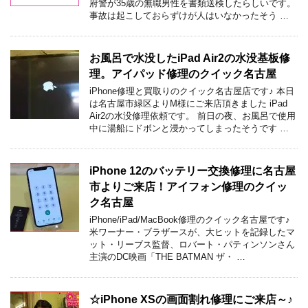
府警が35歳の無職男性を書類送検したらしいです。
事故は起こしておらずけが人はいなかったそう …
お風呂で水没したiPad Air2の水没基板修
理。アイパッド修理のクイック名古屋
iPhone修理と買取りのクイック名古屋店です♪ 本日
は名古屋市緑区よりM様にご来店頂きました iPad
Air2の水没修理依頼です。 前日の夜、お風呂で使用
中に湯船にドボンと浸かってしまったそうです …
iPhone 12のバッテリー交換修理に名古屋
市よりご来店！アイフォン修理のクイッ
ク名古屋
iPhone/iPad/MacBook修理のクイック名古屋です♪
米ワーナー・ブラザースが、大ヒットを記録したマ
ット・リーブス監督、ロバート・パティンソンさん
主演のDC映画「THE BATMAN ザ・ …
☆iPhone XSの画面割れ修理にご来店～♪