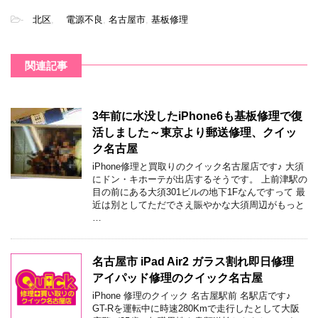
-
北区
,
電源不良
,
名古屋市
,
基板修理
関連記事
3年前に水没したiPhone6も基板修理で復
活しました～東京より郵送修理、クイッ
ク名古屋
iPhone修理と買取りのクイック名古屋店です♪ 大須
にドン・キホーテが出店するそうです。 上前津駅の
目の前にある大須301ビルの地下1Fなんですって 最
近は別としてただでさえ賑やかな大須周辺がもっと
…
名古屋市 iPad Air2 ガラス割れ即日修理
アイパッド修理のクイック名古屋
iPhone 修理のクイック 名古屋駅前 名駅店です♪
GT-Rを運転中に時速280Kmで走行したとして大阪