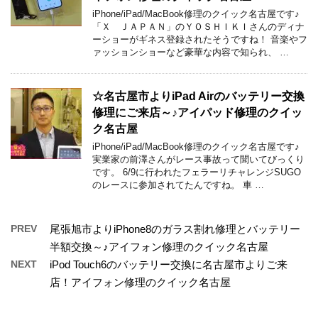
iPhone/iPad/MacBook修理のクイック名古屋です♪
「Ｘ ＪＡＰＡＮ」のＹＯＳＨＩＫＩさんのディナ
ーショーがギネス登録されたそうですね！ 音楽やフ
ァッションショーなど豪華な内容で知られ、 …
☆名古屋市よりiPad Airのバッテリー交換
修理にご来店～♪アイパッド修理のクイッ
ク名古屋
iPhone/iPad/MacBook修理のクイック名古屋です♪
実業家の前澤さんがレース事故って聞いてびっくり
です。 6/9に行われたフェラーリチャレンジSUGO
のレースに参加されてたんですね。 車 …
PREV
尾張旭市よりiPhone8のガラス割れ修理とバッテリー
半額交換～♪アイフォン修理のクイック名古屋
NEXT
iPod Touch6のバッテリー交換に名古屋市よりご来
店！アイフォン修理のクイック名古屋