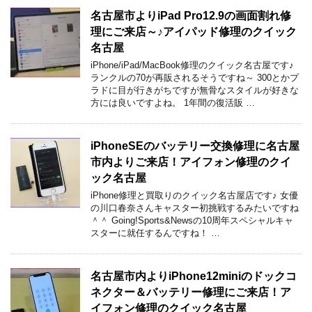
名古屋市よりiPad Pro12.9の画面割れ修
理にご来店～♪アイパッド修理のクイック
名古屋
iPhone/iPad/MacBook修理のクイック名古屋です♪
ランクルの70が再販されるそうですね～ 300とかプ
ラドに目が行きがちですが無骨なスタイルが好きな
方には良いですよね。 1年間の復活販 …
iPhoneSEのバッテリー交換修理に名古屋
市内よりご来店！アイフォン修理のクイ
ック名古屋
iPhone修理と買取りのクイック名古屋店です♪ 女優
の川口春奈さんキャスター初挑戦するみたいですね
＾＾ Going!Sports&Newsの10周年スペシャルキャ
スターに就任するんですね！ …
名古屋市内よりiPhone12miniのドックコ
ネクター＆バッテリー修理にご来店！ア
イフォン修理のクイック名古屋