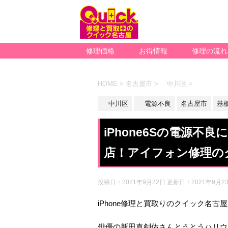
修理価格
お得情報
修理の流れ
HOME
>
名古屋市
>
中川区
>
中川区
電源不良
名古屋市
基
iPhone6Sの電源
店！アイフォン修理の
投稿日：2021年9月22日 更新日：
2021年9月2
iPhone修理と買取りのクイック名古
俳優の新田真剣佑さんとうとうハリウ