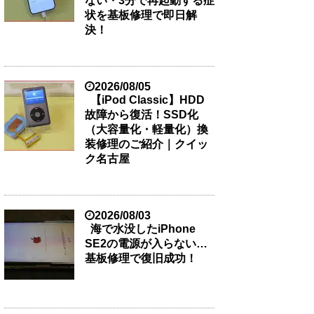
ない・3分で再起動する症
状を基板修理で即日解
決！
2026/08/05
【iPod Classic】HDD
故障から復活！SSD化
（大容量化・軽量化）換
装修理のご紹介｜クイッ
ク名古屋
2026/08/03
海で水没したiPhone
SE2の電源が入らない…
基板修理で復旧成功！