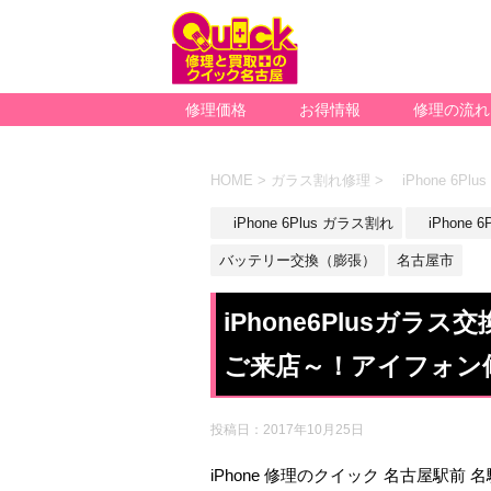
修理価格
お得情報
修理の流れ
HOME
>
ガラス割れ修理
>
iPhone 6Pl
iPhone 6Plus ガラス割れ
iPhone 6
バッテリー交換（膨張）
名古屋市
iPhone6Plusガ
ご来店～！アイフォン
投稿日：
2017年10月25日
iPhone 修理のクイック 名古屋駅前 