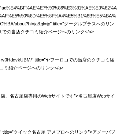
+iPhoneiPad%E4%BF%AE%E7%90%86%E3%81%AE%E3%82%A
2%AF%E5%90%8D%E5%8F%A4%E5%B1%8B%E5%BA%
BA/about?hl=ja&gl=jp” title=”グーグルプラスへのリン
ルプラスでの当店クチコミ紹介ページへのリンク</a>
p/place/g-rv0HddvkUBM/” title=”ヤフーロコでの当店のクチコミ紹
チコミ紹介ページへのリンク</a>
com” title=”当店、名古屋店専用のWebサイトです”>名古屋店Webサイ
ck-nagoya/” title=”クイック名古屋 アメブロへのリンク”>アメーバブ