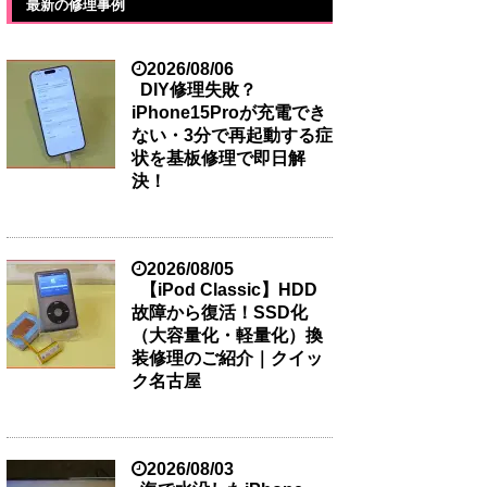
最新の修理事例
2026/08/06
DIY修理失敗？
iPhone15Proが充電でき
ない・3分で再起動する症
状を基板修理で即日解
決！
2026/08/05
【iPod Classic】HDD
故障から復活！SSD化
（大容量化・軽量化）換
装修理のご紹介｜クイッ
ク名古屋
2026/08/03