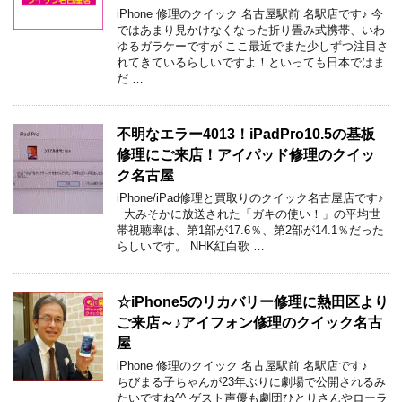
iPhone 修理のクイック 名古屋駅前 名駅店です♪ 今
ではあまり見かけなくなった折り畳み式携帯、いわ
ゆるガラケーですが ここ最近でまた少しずつ注目さ
れてきているらしいですよ！といっても日本ではま
だ …
不明なエラー4013！iPadPro10.5の基板
修理にご来店！アイパッド修理のクイッ
ク名古屋
iPhone/iPad修理と買取りのクイック名古屋店です♪
大みそかに放送された「ガキの使い！」の平均世
帯視聴率は、第1部が17.6％、第2部が14.1％だった
らしいです。 NHK紅白歌 …
☆iPhone5のリカバリー修理に熱田区より
ご来店～♪アイフォン修理のクイック名古
屋
iPhone 修理のクイック 名古屋駅前 名駅店です♪
ちびまる子ちゃんが23年ぶりに劇場で公開されるみ
たいですね^^ ゲスト声優も劇団ひとりさんやローラ