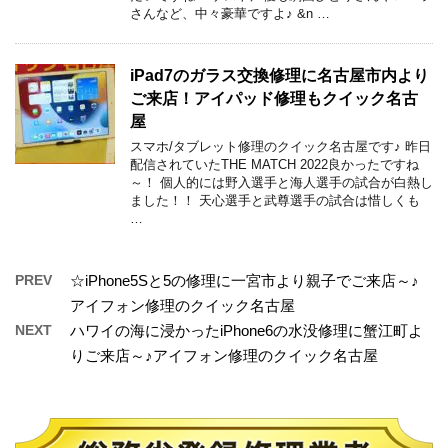
さんなど、中々豪華ですよ♪ &n …
iPad7のガラス交換修理に名古屋市内より
ご来店！アイパッド修理もクイック名古
屋
スマホ/タブレット修理のクイック名古屋です♪ 昨日
配信されていたTHE MATCH 2022良かったですね
～！ 個人的には野入選手と海人選手の試合が白熱し
ました！！ 天心選手と武尊選手の試合は惜しくも
…
PREV
☆iPhone5Sと5の修理に一宮市より親子でご来店～♪
アイフォン修理のクイック名古屋
NEXT
ハワイの海に浸かったiPhone6の水没修理に蟹江町よ
りご来店～♪アイフォン修理のクイック名古屋