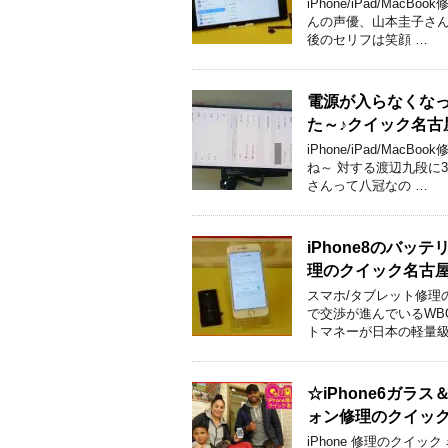
iPhone/iPad/M
んの声優、山本圭子さん
後のセリフは笑顔 …
電源が入らなくなった
た～♪クイック名古
iPhone/iPad/M
ね～ 対する渡辺九段に
さんって八冠なの …
iPhone8のバ
理のクイック名古
スマホ/タブレット修理
で交渉が進んでいるWB
トマネーが日本の軽量級
☆iPhone6ガ
ォン修理のクイッ
iPhone 修理のクイ