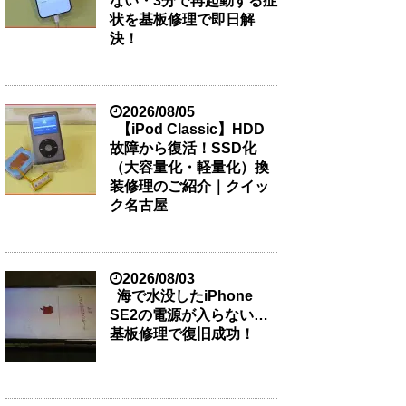
ない・3分で再起動する症
状を基板修理で即日解
決！
2026/08/05
【iPod Classic】HDD
故障から復活！SSD化
（大容量化・軽量化）換
装修理のご紹介｜クイッ
ク名古屋
2026/08/03
海で水没したiPhone
SE2の電源が入らない…
基板修理で復旧成功！