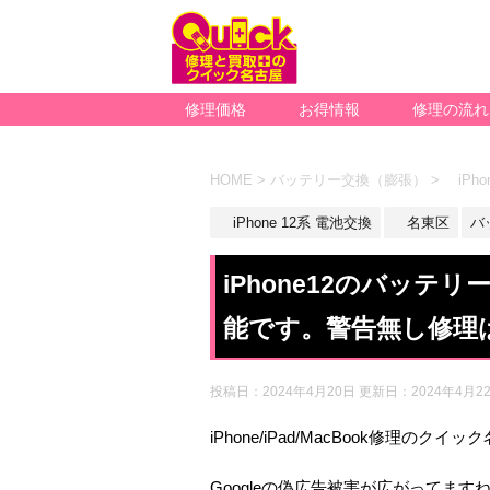
修理価格
お得情報
修理の流れ
HOME
>
バッテリー交換（膨張）
>
iPho
iPhone 12系 電池交換
名東区
バ
iPhone12のバッテ
能です。警告無し修理
投稿日：2024年4月20日 更新日：
2024年4月2
iPhone/iPad/MacBook修理のクイ
Googleの偽広告被害が広がってます