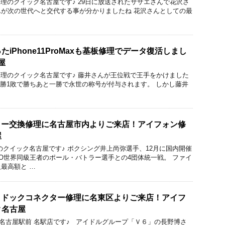
acBook修理のクイック名古屋です♪ 29日に放送されたサザエさんで花沢さ
が次の世代へと交代する事が分かりましたね 花沢さんとしての最
iPhone11ProMaxも基板修理でデータ復活しまし
屋
acBook修理のクイック名古屋です♪ 藤井さんが王位戦で王手をかけました
3勝1敗で勝ちあと一勝で永世の称号が付与されます。 しかし藤井
ッテリー交換修理に名古屋市内よりご来店！アイフォン修
屋
のクイック名古屋です♪ ボクシング井上尚弥選手、12月に国内開催
O世界同級王者のポール・バトラー選手との4団体統一戦。 ファイ
最高額と …
ラス＆ドックコネクター修理に名東区よりご来店！アイフ
ク名古屋
ック 名古屋駅前 名駅店です♪ アイドルグループ「Ｖ６」の長野博さ