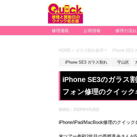
修理価格
お得情報
修理の流れ
HOME
>
ガラス割れ修理
>
iPhone SE
iPhone SE3 ガラス割れ
守山区
iPhone SE3のガ
フォン修理のクイック
投稿日：
2025年4月28日
iPhone/iPad/MacBook修理のクイ
米ツアー参戦2年目の西郷真央さんが