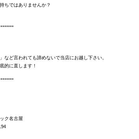
持ちではありませんか？
********
」など言われても諦めないで当店にお越し下さい。
底的に直します！
********
イック名古屋
194