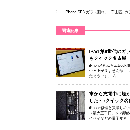
-
iPhone SE3 ガラス割れ
,
守山区
,
ガ
関連記事
iPad 第9世代
もクイック名古屋
iPhone/iPad/M
中々上がりませんね～ 
たそうです。 右 …
車から充電中に煙が
した～♪クイック名
iPhone修理と買取
（最大五千円）を補助さ
イペイなどの電子マネー