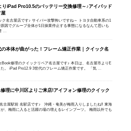
りiPad Pro10.5のバッテリー交換修理～♪アイパッド
古屋
理のクイック名古屋店です♪ サイバー攻撃怖いですね～ トヨタ自動車系の1
が原因でグループ全体が1日操業停止する事態になるなんて思いも
 …
2.9 3世代の本体が曲がった！フレーム矯正作業｜クイック名
droid/MacBook修理のクイックリペア名古屋です♪ 本日は、名古屋市よりE
 iPad Pro12.9 3世代のフレーム矯正作業です。 「気 …
晶割れ修理に中川区よりご来店!アイフォン修理のクイック
ック 名古屋駅前 名駅店です♪ 沖縄・奄美が梅雨入りしましたね‼ 東海
が、梅雨に入ると活躍の場の増えるレインブーツ。 梅雨以外でも