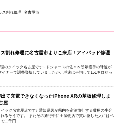
ラス割れ修理
,
名古屋市
のガラス割れ修理に名古屋市よりご来店！アイパッド修理
acBook修理のクイック名古屋です♪ ドジャースの佐々木朗希投手の球速が
マイナーで調整登板していましたが、球速は平均して151キロだっ
出て充電できなくなったiPhone XRの基板修理しま
古屋
りのクイック名古屋店です♪ 愛知県民が県内を宿泊旅行する費用の半分
れるそうです。 またその旅行中に土産物店で買い物した人にはペ
で二千円 …