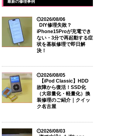
最新の修理事例
2026/08/06
DIY修理失敗？
iPhone15Proが充電でき
ない・3分で再起動する症
状を基板修理で即日解
決！
2026/08/05
【iPod Classic】HDD
故障から復活！SSD化
（大容量化・軽量化）換
装修理のご紹介｜クイッ
ク名古屋
2026/08/03