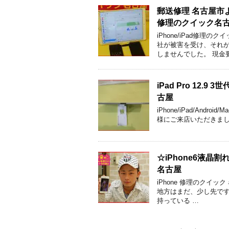
郵送修理 名古屋市よ
修理のクイック名
iPhone/iPad修
社が被害を受け、それ
しませんでした。 現金要
iPad Pro 1
古屋
iPhone/iPad/An
様にご来店いただきました。
☆iPhone6液
名古屋
iPhone 修理のクイ
地方はまだ、少し先です
持っている …