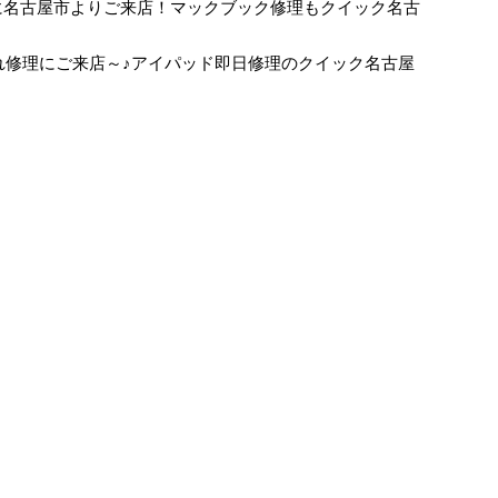
換修理に名古屋市よりご来店！マックブック修理もクイック名古
面割れ修理にご来店～♪アイパッド即日修理のクイック名古屋