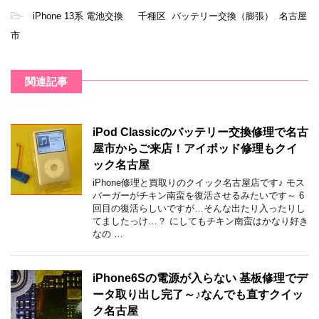
-
iPhone 13系 電池交換
,
千種区
,
バッテリー交換（膨張）
,
名古屋
市
関連記事
iPod Classicのバッテリー交換修理で名古
屋市からご来店！アイポッド修理もクイ
ック名古屋
iPhone修理と買取りのクイック名古屋店です♪ モス
バーガーがチキン南蛮を復活させるみたいです～ 6
回目の復活らしいですが…そんな出たり入ったりし
てましたっけ…？ にしてもチキン南蛮はかなり好き
なの …
iPhone6Sの電源が入らない 基板修理でデ
ータ取り出し完了～♪なんでも直すクイッ
ク名古屋