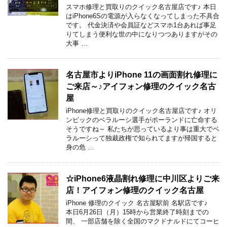
スマホ修理と買取りのクイック名古屋店です♪ 本日
はiPhone6Sの電源が入らなくなってしまった不具合
です。 代金決済や会員証などスマホ1台あれば事足
りてしまう便利な世の中になりつつありますがその
大事 …
名古屋市よりiPhone 11の画面割れ修理に
ご来店～♪アイフォン修理のクイック名古
屋
iPhone修理と買取りのクイック名古屋店です♪ オリ
ンピックのベラルーシ選手がポーランドに亡命する
そうですね～ 私たちが思っているより事は重大でベ
ラルーシって独裁政権で知られてますが帰国すると
身の危 …
☆iPhone6液晶割れ修理に中川区よりご来
店！アイフォン修理のクイック名古屋
iPhone 修理のクイック 名古屋駅前 名駅店です♪
本日6月26日（月）15時から営業終了時刻までの
間、 一部店舗を除く全国のマクドナルドにてコーヒ