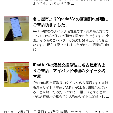
ようです。 お預かりで修 …
名古屋市よりXperia5Ⅴの画面割れ修理に
ご来店頂きました。
Android修理のクイック名古屋です♪ 兵庫県宍粟市で
「つちののさがし」が初めて開かれたそうです。 全
国からつちのこハンターが集結し盛り上がったみた
いです。 現在は廃止されましたがかつて宍粟町の時
代 …
iPadAir3の液晶交換修理に名古屋市内よ
りご来店！アイパッド修理のクイック名
古屋
iPhone修理と買取りのクイック名古屋店です♪ 海賊
版漫画サイト「漫画BANK」が11/4に閉鎖されてい
ることが解ったみたいですね！ 開こうとするとサー
バの維持費用の都合でこのWebサイトは閉鎖され …
PREV
2月7日（日曜日）の営業時間につきまして。クイック