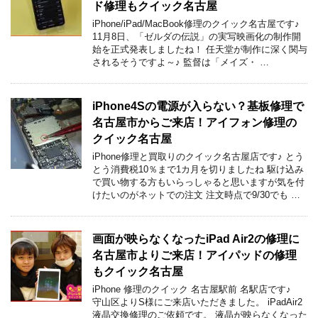
ド修理もクイック名古屋
iPhone/iPad/MacBook修理のクイック名古屋です♪
11月8日、「ゼルダの伝説」の実写映画化の制作開
始を正式発表しましたね！ 任天堂が制作に深く関与
されるそうですよ～♪ 監督は「メイズ・ …
iPhone4Sの電源が入らない？基板修理で
名古屋市からご来店！アイフォン修理の
クイック名古屋
iPhone修理と買取りのクイック名古屋店です♪ とう
とう消費税10％まで1カ月を切りましたね 駆け込み
で買い物する方もいらっしゃると思いますが気を付
けたいのがネットでの注文 注文時点で9/30でも …
画面が映らなくなったiPad Air2の修理に
名古屋市よりご来店！アイパッドの修理
もクイック名古屋
iPhone 修理のクイック 名古屋駅前 名駅店です♪
守山区よりS様にご来店いただきました。 iPadAir2
液晶交換修理のご依頼です。 液晶が映らなくなった