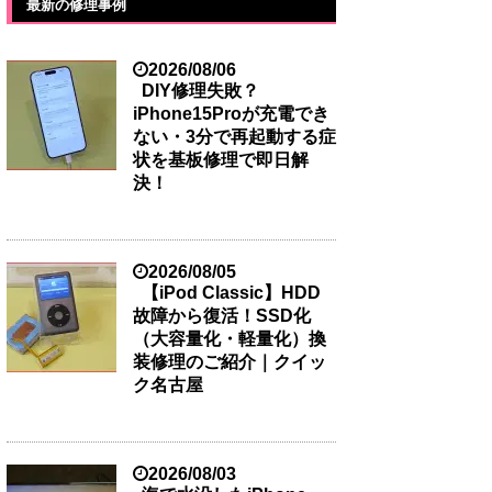
最新の修理事例
2026/08/06
DIY修理失敗？
iPhone15Proが充電でき
ない・3分で再起動する症
状を基板修理で即日解
決！
2026/08/05
【iPod Classic】HDD
故障から復活！SSD化
（大容量化・軽量化）換
装修理のご紹介｜クイッ
ク名古屋
2026/08/03