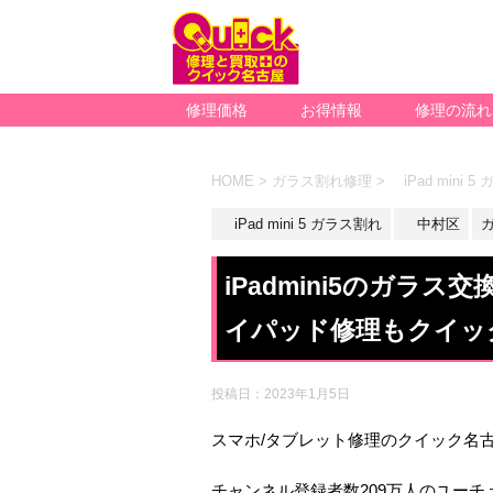
修理価格
お得情報
修理の流れ
HOME
>
ガラス割れ修理
>
iPad mini 
iPad mini 5 ガラス割れ
中村区
iPadmini5のガラ
イパッド修理もクイッ
投稿日：
2023年1月5日
スマホ/タブレット修理のクイック名古
チャンネル登録者数209万人のユー