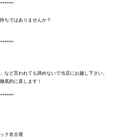
********
持ちではありませんか？
********
」など言われても諦めないで当店にお越し下さい。
徹底的に直します！
********
イック名古屋