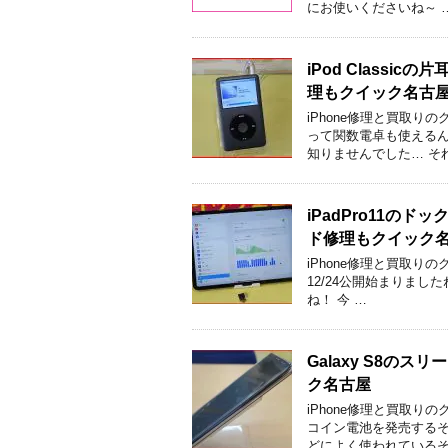
にお使いくださいね～ 
iPod Class
理もクイック名古
iPhone修理と買取り
って関数電卓も使えるん
知りませんでした… そ
iPadPro11
ド修理もクイック
iPhone修理と買取り
12/24公開始まりまし
ね！ 今 …
Galaxy S8の
ク名古屋
iPhone修理と買取
コイン電池を発売するそ
どによく使われているそ