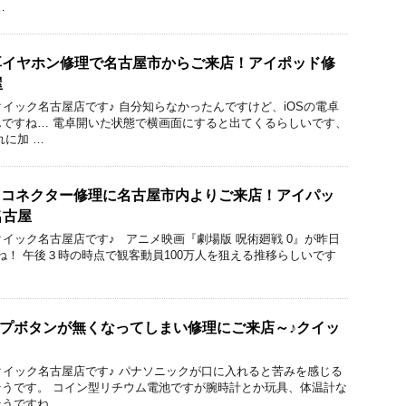
…
icの片耳イヤホン修理で名古屋市からご来店！アイポッド修
屋
のクイック名古屋店です♪ 自分知らなかったんですけど、iOSの電卓
ですね… 電卓開いた状態で横画面にすると出てくるらしいです、
れに加 …
のドックコネクター修理に名古屋市内よりご来店！アイパッ
名古屋
のクイック名古屋店です♪ アニメ映画『劇場版 呪術廻戦 0』が昨日
たね！ 午後３時の時点で観客動員100万人を狙える推移らしいです
スリープボタンが無くなってしまい修理にご来店～♪クイッ
りのクイック名古屋店です♪ パナソニックが口に入れると苦みを感じる
うです。 コイン型リチウム電池ですが腕時計とか玩具、体温計な
うですね …