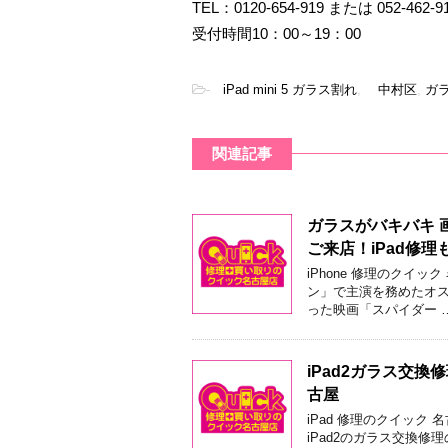
TEL：0120-654-919 または 052-462-9
受付時間10：00～19：00
-
iPad mini 5 ガラス割れ
,
中村区
,
ガ
関連記事
ガラスがバキバキ 画
ご来店！iPad修
iPhone 修理のクイッ
ン」で主演を務めたオス
った映画「スパイダー 
iPad2ガラス交
古屋
iPad 修理のクイック
iPad2のガラス交換修