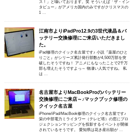
ス！」と囁いております。笑 そういえば「ザ・イン
タビュー」がアメリカ国内のみですがクリスマスの
1 …
江南市よりiPadPro12.9の3世代液晶＆バ
ッテリー交換修理にご来店いただきまし
た。
iPad修理のクイック名古屋です♪ 小説『薬屋のひと
りごと』がシリーズ累計発行部数が4,500万部を突
破したそうですね！ アニメにもなったことで2千万
部も増えたそうですよっ～ 物凄い人気ですね。 私
は …
名古屋市よりMacBookProのバッテリー
交換修理にご来店～♪マックブック修理の
クイック名古屋
iPhone/iPad/MacBook修理のクイック名古屋です♪
栄の中部電力ミライタワー（テレビ塔）の窓にプロ
ジェクションマッピングを投影するイベントが開催
されているそうです。 愛知県は花き産出額が …