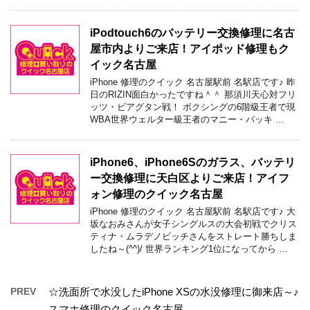
iPodtouch6のバッテリー交換修理に名古
屋市内よりご来店！アイポッド修理もク
イック名古屋
iPhone 修理のクイック 名古屋駅前 名駅店です♪ 昨
日のRIZIN面白かったですね＾＾ 那須川天心対フリ
ッツ・ビアグタン戦！ ボクシングの6階級王者で現
WBA世界ウェルター級王者のマニー・パッキ …
iPhone6、iPhone6Sのガラス、バッテリ
ー交換修理に天白区よりご来店！アイフ
ォン修理のクイック名古屋
iPhone 修理のクイック 名古屋駅前 名駅店です♪ 大
坂なおみさんが女子シングルスの大会初戦でクリス
ティナ・ムラデノビッチさんをストレート勝ちしま
したね～(^^)/ 世界ランキング1位になってから …
PREV
☆洗面所で水没したiPhone XSの水没修理に御来店～♪
スマホ修理のクイック名古屋