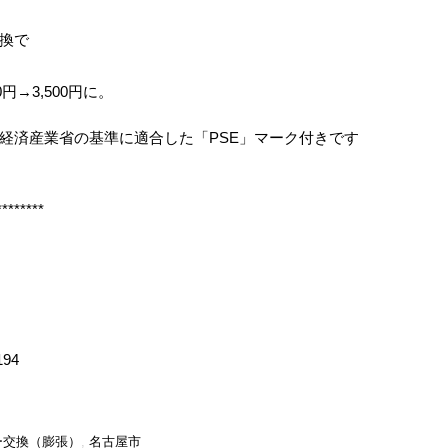
換で
0円→3,500円に。
経済産業省の基準に適合した「PSE」マーク付きです
********
194
ー交換（膨張）
,
名古屋市