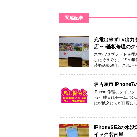
関連記事
充電出来ずTV出力も
店～♪基板修理のク
スマホ/タブレット修理
したそうです。 1970
芸能活動50年、これから
名古屋市 iPhon
iPhone 修理のクイ
ね～ 昨日はチームパシ
たが彼女たちが口癖にし
iPhoneSE2
イック名古屋