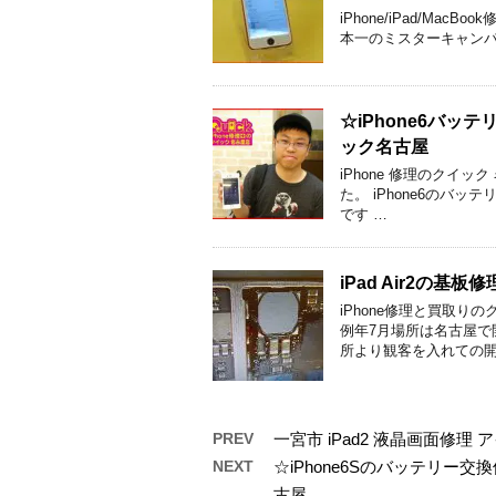
iPhone/iPad/M
本一のミスターキャンパスを決め
☆iPhone6バ
ック名古屋
iPhone 修理のクイ
た。 iPhone6のバ
です …
iPad Air2の
iPhone修理と買取り
例年7月場所は名古屋で
所より観客を入れての開
PREV
一宮市 iPad2 液晶画面修
NEXT
☆iPhone6Sのバッテリ
古屋