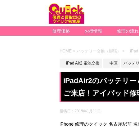
修理価格
お得情報
修理の流れ
HOME
>
バッテリー交換（膨張）
>
iPad
iPad Air2 電池交換
中区
バッテ
iPadAir2のバッテ
ご来店！アイパッド修
投稿日：
2019年1月11日
iPhone 修理のクイック 名古屋駅前 