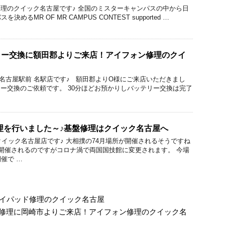
acBook修理のクイック名古屋です♪ 全国のミスターキャンパスの中から日
るMR OF MR CAMPUS CONTEST supported …
ッテリー交換に額田郡よりご来店！アイフォン修理のクイ
ック 名古屋駅前 名駅店です♪ 額田郡よりO様にご来店いただきまし
ッテリー交換のご依頼です。 30分ほどお預かりしバッテリー交換は完了
基板修理を行いました～♪基盤修理はクイック名古屋へ
のクイック名古屋店です♪ 大相撲の74月場所が開催されるそうですね
開催されるのですがコロナ渦で両国国技館に変更されます。 今場
催で …
理 アイパッド修理のクイック名古屋
ー交換修理に岡崎市よりご来店！アイフォン修理のクイック名