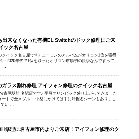
出来なくなった有機EL Switchのドック修理にご来
イック名古屋
のクイック名古屋です♪ ユーミンのアルバムがオリコン1位を獲得
年代～2020年代で1位を取ったオリコン市場初の快挙なんですって。
 …
e7のガラス割れ修理 アイフォン修理のクイック名古屋
ック 名古屋駅前 名駅店です♪ 平昌オリンピック盛り上がってきました
ュートで金メダル！ 中盤にかけては手に汗握るシーンもありまし
てい …
の水没OH修理に名古屋市内よりご来店！アイフォン修理のク