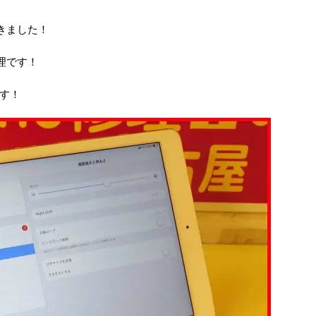
きました！
修理です！
す！