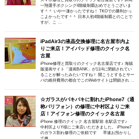
一翔選手ボクシング4階級制覇おめでとうございま
す＾＾ いやー凄かったですね！ TKOでの勝利かっ
こよかったです＾＾ 日本人初4階級制覇とのことで
すが、こ …
iPadAir3の液晶交換修理に名古屋市内よ
りご来店！アイパッド修理のクイック名
古屋
iPhone修理と買取りのクイック名古屋店です♪ 海賊
版漫画サイト「漫画BANK」が11/4に閉鎖されてい
ることが解ったみたいですね！ 開こうとするとサー
バの維持費用の都合でこのWebサイトは閉鎖され …
☆ガラスがバキバキに割れたiPhone7（通
称バリフォン）の修理に中村区よりご来
店！アイフォン修理のクイック名古屋
iPhone 修理のクイック 名古屋駅前 名駅店です♪
中村区よりY様にご来店いただきました。 iPhone7
のガラス割れ修理のご依頼です 早速お預かりし
て修 …