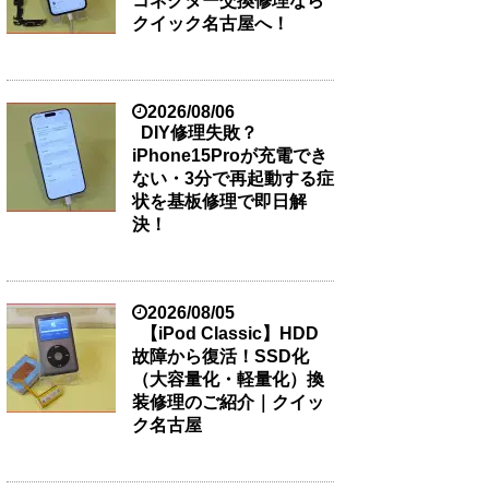
コネクター交換修理なら
クイック名古屋へ！
2026/08/06
DIY修理失敗？
iPhone15Proが充電でき
ない・3分で再起動する症
状を基板修理で即日解
決！
2026/08/05
【iPod Classic】HDD
故障から復活！SSD化
（大容量化・軽量化）換
装修理のご紹介｜クイッ
ク名古屋