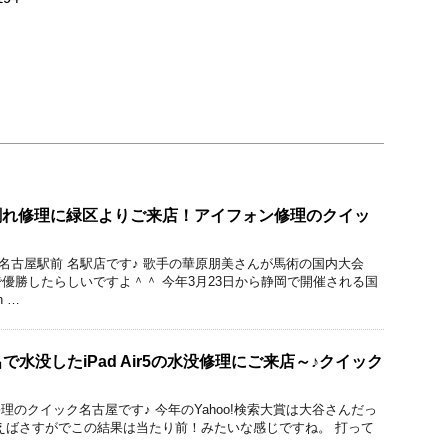
ラス割れ修理に緑区よりご来店！アイフォン修理のクイッ
ック 名古屋駅前 名駅店です♪ 歌手の華原朋美さんが馬術の国内大会
優勝したらしいですよ＾＾ 今年3月23日から静岡で開催される国
 …
水没したiPad Air5の水没修理にご来店～♪クイック
cBook修理のクイック名古屋です♪ 今年のYahoo!検索大賞は大谷さんだっ
えばさすがでこの結果は当たり前！みたいな感じですね。 打って