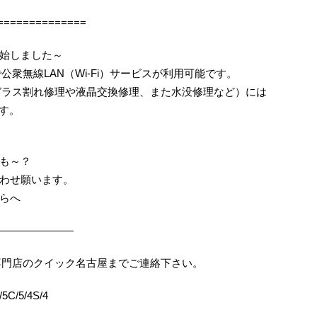
==============
始しました～
トで公衆無線LAN（Wi-Fi）サービスが利用可能です。
故障（ガラス割れ修理や液晶交換修理、また水没修理など）には
ます。
も～？
わせ願います。
らへ
———————
は修理専門店のクイック名古屋までご連絡下さい。
C/5/4S/4