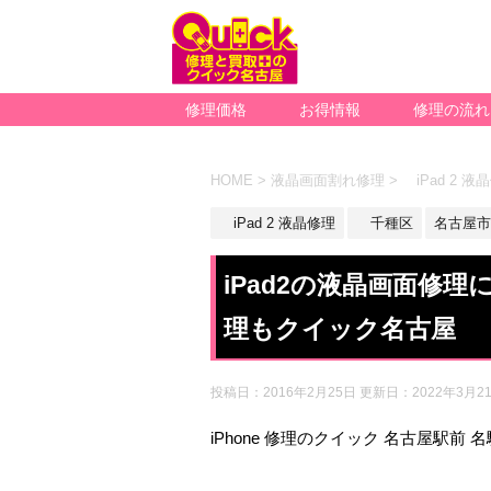
修理価格
お得情報
修理の流れ
HOME
>
液晶画面割れ修理
>
iPad 2 液
iPad 2 液晶修理
千種区
名古屋市
iPad2の液晶画面修
理もクイック名古屋
投稿日：2016年2月25日 更新日：
2022年3月2
iPhone 修理のクイック 名古屋駅前 