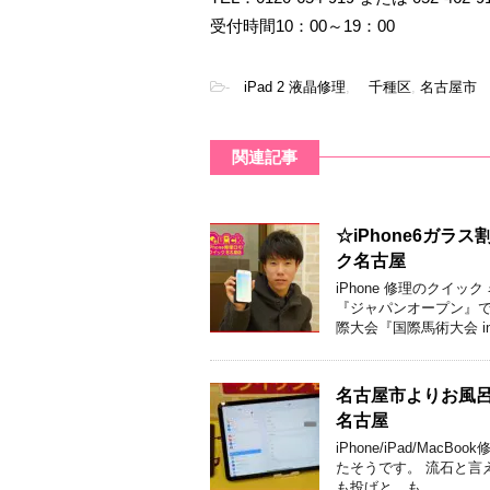
受付時間10：00～19：00
-
iPad 2 液晶修理
,
千種区
,
名古屋市
関連記事
☆iPhone6ガ
ク名古屋
iPhone 修理のクイ
『ジャパンオープン』で
際大会『国際馬術大会 in
名古屋市よりお風呂で
名古屋
iPhone/iPad/Ma
たそうです。 流石と言
も投げと、も …