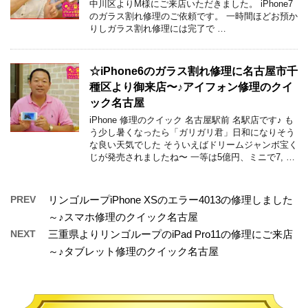
中川区よりM様にご来店いただきました。 iPhone7
のガラス割れ修理のご依頼です。 一時間ほどお預か
りしガラス割れ修理には完了で …
☆iPhone6のガラス割れ修理に名古屋市千
種区より御来店〜♪アイフォン修理のクイ
ック名古屋
iPhone 修理のクイック 名古屋駅前 名駅店です♪ も
う少し暑くなったら「ガリガリ君」日和になりそう
な良い天気でした そういえばドリームジャンボ宝く
じが発売されましたね〜 一等は5億円、ミニで7, …
PREV
リンゴループiPhone XSのエラー4013の修理しました
～♪スマホ修理のクイック名古屋
NEXT
三重県よりリンゴループのiPad Pro11の修理にご来店
～♪タブレット修理のクイック名古屋