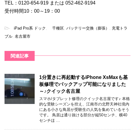
TEL：0120-654-919 または 052-462-9194
受付時間10：00～19：00
-
iPad Pro系 ドック
,
千種区
,
バッテリー交換（膨張）
,
充電トラ
ブル
,
名古屋市
関連記事
1分置きに再起動するiPhone XsMaxも基
板修理でバックアップ可能になりました
～♪クイック名古屋
スマホ/タブレット修理のクイック名古屋です♪ 本格
的な受験シーズンを控え、江南市の北野天神社境内
にある小さな鳥居が受験生の人気を集めているそう
です。 鳥居は通り抜ける部分が縦50センチ、横40
センチほ …