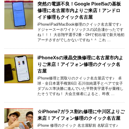
突然の電源不良！Google Pixel5aの基板
修理に名古屋市内よりご来店！アンドロ
イド修理もクイック名古屋
iPhone/iPad/MacBook修理のクイック名古屋です♪
ドジャースーホワイトソックスの試合凄かったです
ね！！！ 大谷翔平選手2番・DHで初出場で新天地初
アーチさすがでしかないですね＾＾ これ …
iPhoneXsの液晶交換修理に名古屋市内よ
りご来店！アイフォン修理のクイック名
古屋
iPhone修理と買取りのクイック名古屋店です♪ 卓
球・全日本選手権第6日 石川佳純選手とペアで女子
ダブルス準決勝に進んでいた平野美宇選手が棄権し
たそうですね！ 大会主催者によると、昨夜 …
☆iPhone7ガラス割れ修理に中川区よりご
来店！アイフォン修理のクイック名古屋
iPhone 修理のクイック 名古屋駅前 名駅店です♪