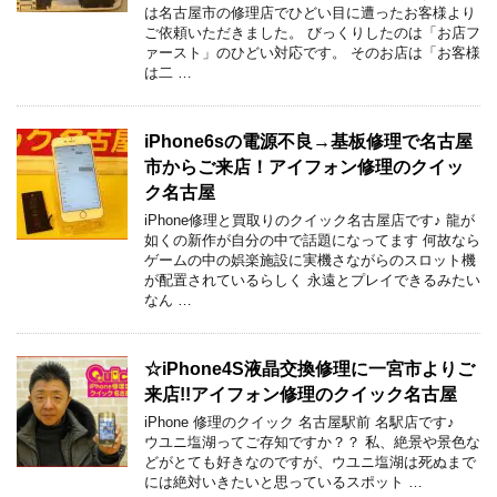
は名古屋市の修理店でひどい目に遭ったお客様より
ご依頼いただきました。 びっくりしたのは「お店フ
ァースト」のひどい対応です。 そのお店は「お客様
は二 …
iPhone6sの電源不良→基板修理で名古屋
市からご来店！アイフォン修理のクイッ
ク名古屋
iPhone修理と買取りのクイック名古屋店です♪ 龍が
如くの新作が自分の中で話題になってます 何故なら
ゲームの中の娯楽施設に実機さながらのスロット機
が配置されているらしく 永遠とプレイできるみたい
なん …
☆iPhone4S液晶交換修理に一宮市よりご
来店!!アイフォン修理のクイック名古屋
iPhone 修理のクイック 名古屋駅前 名駅店です♪
ウユニ塩湖ってご存知ですか？？ 私、絶景や景色な
どがとても好きなのですが、ウユニ塩湖は死ぬまで
には絶対いきたいと思っているスポット …