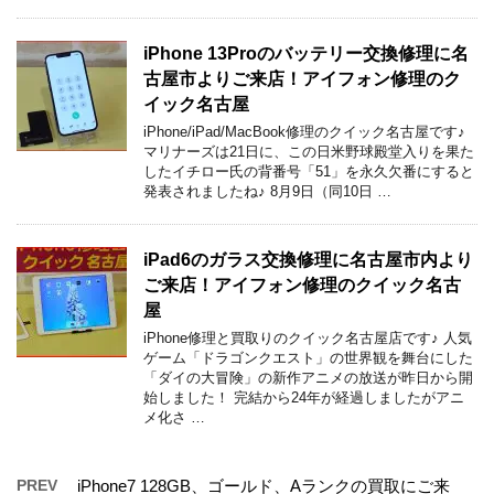
iPhone 13Proのバッテリー交換修理に名
古屋市よりご来店！アイフォン修理のク
イック名古屋
iPhone/iPad/MacBook修理のクイック名古屋です♪
マリナーズは21日に、この日米野球殿堂入りを果た
したイチロー氏の背番号「51」を永久欠番にすると
発表されましたね♪ 8月9日（同10日 …
iPad6のガラス交換修理に名古屋市内より
ご来店！アイフォン修理のクイック名古
屋
iPhone修理と買取りのクイック名古屋店です♪ 人気
ゲーム「ドラゴンクエスト」の世界観を舞台にした
「ダイの大冒険」の新作アニメの放送が昨日から開
始しました！ 完結から24年が経過しましたがアニ
メ化さ …
PREV
iPhone7 128GB、ゴールド、Aランクの買取にご来