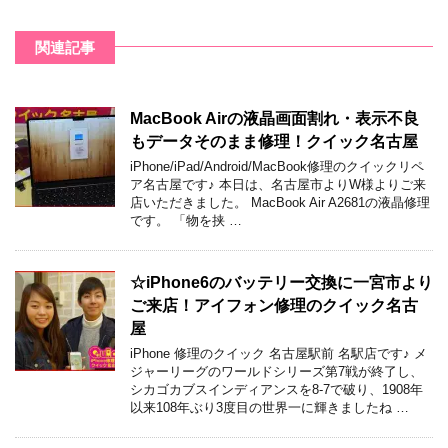
関連記事
MacBook Airの液晶画面割れ・表示不良
もデータそのまま修理！クイック名古屋
iPhone/iPad/Android/MacBook修理のクイックリペ
ア名古屋です♪ 本日は、名古屋市よりW様よりご来
店いただきました。 MacBook Air A2681の液晶修理
です。 「物を挟 …
☆iPhone6のバッテリー交換に一宮市より
ご来店！アイフォン修理のクイック名古
屋
iPhone 修理のクイック 名古屋駅前 名駅店です♪ メ
ジャーリーグのワールドシリーズ第7戦が終了し、
シカゴカブスインディアンスを8-7で破り、1908年
以来108年ぶり3度目の世界一に輝きましたね …