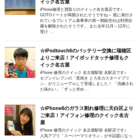
イック名古屋
iPhone修理と買取りのクイック名古屋店です♪
GOTOイートが再開されたそうですね～ 既に発行さ
れているプレミアム食事券の第一期販売分は利用自
粛を解除されたそうです。 また去年11月～12月に
受け …
☆iPodtouch6のバッテリー交換に瑞穂区
よりご来店！アイポッドタッチ修理もク
イック名古屋
iPhone 修理のクイック 名古屋駅前 名駅店です♪
セブンイレブンの「窯焼き とろ生カスタードプリ
ン」がリニューアルして登場しました！ 「洗練され
た味わい」「ずっと求め …
☆iPhone6のガラス割れ修理に天白区より
ご来店！アイフォン修理のクイック名古
屋
iPhone 修理のクイック 名古屋駅前 名駅店です♪
人気アプリ「スーパーマリオラン」が今話題になっ