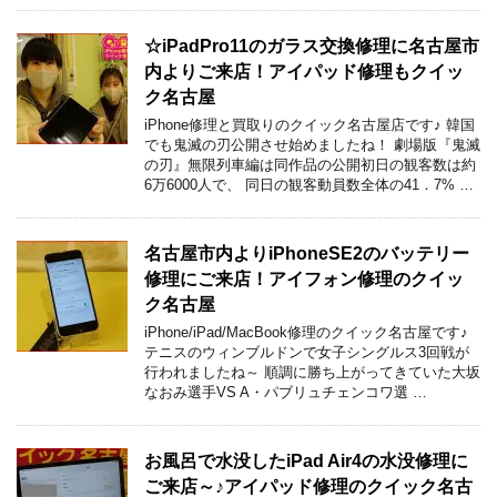
☆iPadPro11のガラス交換修理に名古屋市
内よりご来店！アイパッド修理もクイッ
ク名古屋
iPhone修理と買取りのクイック名古屋店です♪ 韓国
でも鬼滅の刃公開させ始めましたね！ 劇場版『鬼滅
の刃』無限列車編は同作品の公開初日の観客数は約
6万6000人で、 同日の観客動員数全体の41．7% …
名古屋市内よりiPhoneSE2のバッテリー
修理にご来店！アイフォン修理のクイッ
ク名古屋
iPhone/iPad/MacBook修理のクイック名古屋です♪
テニスのウィンブルドンで女子シングルス3回戦が
行われましたね～ 順調に勝ち上がってきていた大坂
なおみ選手VS A・パブリュチェンコワ選 …
お風呂で水没したiPad Air4の水没修理に
ご来店～♪アイパッド修理のクイック名古