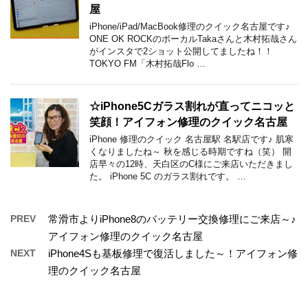
屋
iPhone/iPad/MacBook修理のクイック名古屋です♪
ONE OK ROCKのボーカルTakaさんと木村拓哉さん
がインスタで2ショット公開してましたね！！
TOKYO FM「木村拓哉Flo …
☆iPhone5Cガラス割れが直ってニコッと
笑顔！アイフォン修理のクイック名古屋
iPhone 修理のクイック 名古屋駅 名駅店です♪ 肌寒
くなりましたね～ 秋を感じる時期ですね（笑） 開
店早々の12時、天白区のC様にご来店いただきまし
た。 iPhone 5C のガラス割れです。 …
PREV
常滑市よりiPhone8のバッテリー交換修理にご来店～♪
アイフォン修理のクイック名古屋
NEXT
iPhone4Sも基板修理で復活しました～！アイフォン修
理のクイック名古屋