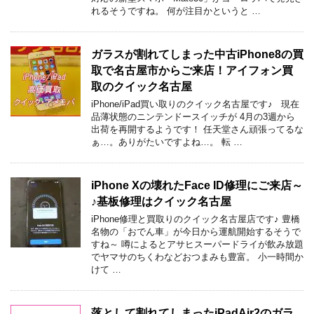
れるそうですね。 何が注目かというと …
ガラスが割れてしまった中古iPhone8の買
取で名古屋市からご来店！アイフォン買
取のクイック名古屋
iPhone/iPad買い取りのクイック名古屋です♪ 現在
品薄状態のニンテンドースイッチが 4月の3週から
出荷を再開するようです！ 任天堂さん頑張ってるな
ぁ…。ありがたいですよね…。 転 …
iPhone Xの壊れたFace ID修理にご来店～
♪基板修理はクイック名古屋
iPhone修理と買取りのクイック名古屋店です♪ 豊橋
名物の「おでん車」が今日から運航開始するそうで
すね～ 噂によるとアサヒスーパードライが飲み放題
でヤマサのちくわなどおつまみも豊富。 小一時間か
けて …
落として割れてしまったiPadAir2のガラ