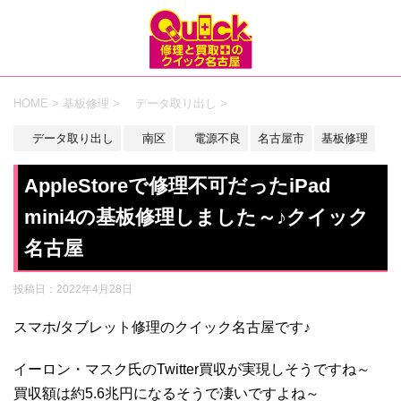
HOME
>
基板修理
>
データ取り出し
>
データ取り出し
南区
電源不良
名古屋市
基板修理
AppleStoreで修理不可だったiPad
mini4の基板修理しました～♪クイック
名古屋
投稿日：
2022年4月28日
スマホ/タブレット修理のクイック名古屋です♪
イーロン・マスク氏のTwitter買収が実現しそうですね～
買収額は約5.6兆円になるそうで凄いですよね～