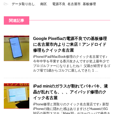
-
データ取り出し
,
南区
,
電源不良
,
名古屋市
,
基板修理
関連記事
Google Pixel5aの電源不良での基板修理
に名古屋市内よりご来店！アンドロイド
修理もクイック名古屋
iPhone/iPad/MacBook修理のクイック名古屋です♪
今年中学を卒業する香川友さんですが史上最年少で
プロゴルファーになりましたね！ 父親が経営するゴ
ルフ場で1歳からゴルフに親しんできた 1 …
iPad miniのガラスが割れてバキバキ、液
晶が乱れても、、、アイパッド修理のク
イック名古屋
iPhone修理と買取りのクイック名古屋店です♪ 新型
iPhoneの陰に隠れた感はありますけどHuaweiの5G
対応の新型スマホ「Mate30」がヨーロッパで発売さ