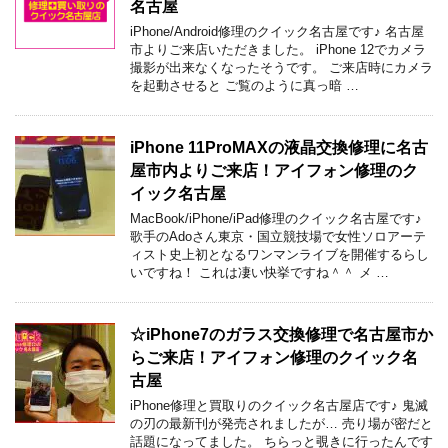
名古屋
iPhone/Android修理のクイック名古屋です♪ 名古屋
市よりご来店いただきました。 iPhone 12でカメラ
撮影が出来なくなったそうです。 ご来店時にカメラ
を起動させると ご覧のように真っ暗 …
iPhone 11ProMAXの液晶交換修理に名古
屋市内よりご来店！アイフォン修理のク
イック名古屋
MacBook/iPhone/iPad修理のクイック名古屋です♪
歌手のAdoさん東京・国立競技場で女性ソロアーテ
ィスト史上初となるワンマンライブを開催するらし
いですね！ これは凄い快挙ですね＾＾ メ …
☆iPhone7のガラス交換修理で名古屋市か
らご来店！アイフォン修理のクイック名
古屋
iPhone修理と買取りのクイック名古屋店です♪ 鬼滅
の刃の最新刊が発売されましたが… 売り場が密だと
話題になってました。 ちらっと覗きに行ったんです