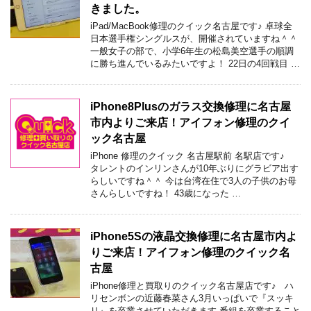
きました。
iPad/MacBook修理のクイック名古屋です♪ 卓球全
日本選手権シングルスが、開催されていますね＾＾
一般女子の部で、小学6年生の松島美空選手の順調
に勝ち進んでいるみたいですよ！ 22日の4回戦目 …
iPhone8Plusのガラス交換修理に名古屋
市内よりご来店！アイフォン修理のクイ
ック名古屋
iPhone 修理のクイック 名古屋駅前 名駅店です♪
タレントのインリンさんが10年ぶりにグラビア出す
らしいですね＾＾ 今は台湾在住で3人の子供のお母
さんらしいですね！ 43歳になった …
iPhone5Sの液晶交換修理に名古屋市内よ
りご来店！アイフォン修理のクイック名
古屋
iPhone修理と買取りのクイック名古屋店です♪ ハ
リセンボンの近藤春菜さん3月いっぱいで『スッキ
リ』を卒業させていただきます 番組を卒業すること