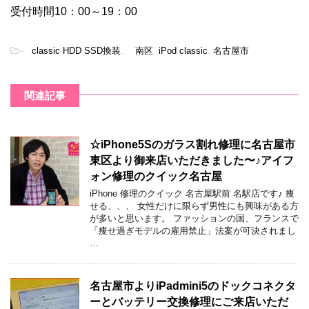
受付時間10：00～19：00
-
classic HDD SSD換装
,
南区
,
iPod classic
,
名古屋市
関連記事
☆iPhone5Sのガラス割れ修理に名古屋市
東区より御来店いただきました〜♪アイフ
ォン修理のクイック名古屋
iPhone 修理のクイック 名古屋駅前 名駅店です♪ 痩
せる、、、 女性だけに限らず男性にも興味がある方
が多いと思います。 ファッションの国、フランスで
「痩せ過ぎモデルの雇用禁止」法案が可決されまし
…
名古屋市よりiPadmini5のドックコネクタ
ーとバッテリー交換修理にご来店いただ