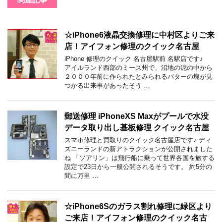
☆iPhone6液晶交換修理に中村区よりご来
店！アイフォン修理のクイック名古屋
iPhone 修理のクイック 名古屋駅前 名駅店です♪
アイルランド西部のミース州で、沼地の泥の中から
２０００年前に作られたとみられるバターの塊が見
つかる出来事があったそう …
郵送修理 iPhoneXS Maxがプールで水没
データ取り出し基板修理 クイック名古屋
スマホ修理と買取りのクイック名古屋店です♪ ディ
ズニーランドの新アトラクションが公開されました
ね 「ソアリン」は飛行船に乗って世界各国を旅する
設定で23日から一般公開されるそうです。 約5分の
間に万里 …
☆iPhone6Sのガラス割れ修理に緑区より
ご来店！アイフォン修理のクイック名古