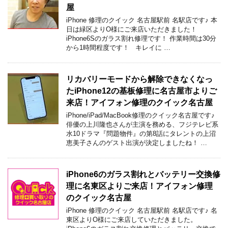
屋
iPhone 修理のクイック 名古屋駅前 名駅店です♪ 本
日は緑区よりO様にご来店いただきました！
iPhone6Sのガラス割れ修理です！ 作業時間は30分
から1時間程度です！ キレイに …
リカバリーモードから解除できなくなっ
たiPhone12の基板修理に名古屋市よりご
来店！アイフォン修理のクイック名古屋
iPhone/iPad/MacBook修理のクイック名古屋です♪
俳優の上川隆也さんが主演を務める、フジテレビ系
水10ドラマ『問題物件』の第8話にタレントの上沼
恵美子さんのゲスト出演が決定しましたね！ …
iPhone6のガラス割れとバッテリー交換修
理に名東区よりご来店！アイフォン修理
のクイック名古屋
iPhone 修理のクイック 名古屋駅前 名駅店です♪ 名
東区よりO様にご来店していただきました。